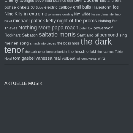
ben zucker
Enemy
avenged sevenfold
beatrice egli
billy andrews
emil bulls
Ice
böhse onkelz
electric callboy
Halestorm
DJ Bobo
in extremo
Nine Kills
kim wilde
johannes oerding
kissin dynamite
limp
michael patrick kelly
night of the proms
Nothing But
bizkit
Nothing More
papa roach
powerwolf
Thieves
peter fox
saltatio mortis
silbermond
sing
Rockharz
Sabaton
Santiano
the dark
meinen song
the boss hoss
smash into pieces
tenor
the hirsch effekt
the dark tenor konzertbericht
the rasmus
Tokio
tom gaebel
vanessa mai
volbeat
wirtz
Hotel
wincent weiss
AKTUELLE MUSIK