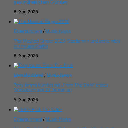
gesundheitlichen Gründen
6. Aug 2026
Entertainment
/
Musik-News
The Masked Singer 2026: Starttermin und erste Infos
zur neuen Staffel
6. Aug 2026
Metal/NuMetal
/
Musik-News
Tony Iommi kündigt mit „From The Dark“ erstes
Soloalbum seit 21 Jahren an
5. Aug 2026
Entertainment
/
Musik-News