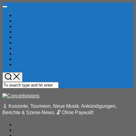
Skip
Expand
to
Menu
Home
content
Konzertberichte
Locations
Musik-News
Festivals
Pressemeldungen
Reviews
Bandindex
Konzertindex
Eventkalender
🎸 Konzerte. Tourneen. Neue Musik. Ankündigungen,
Berichte & Szene-News. 🔓 Ohne Paywall!