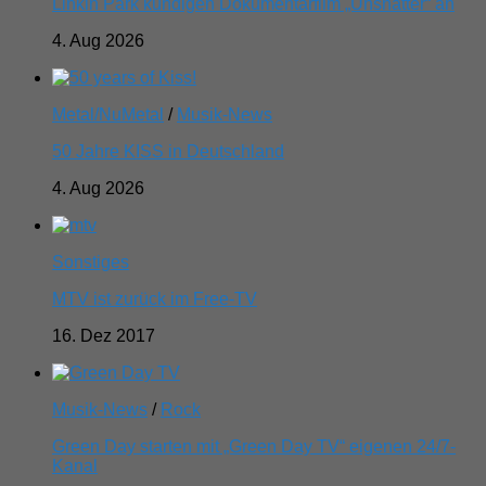
Linkin Park kündigen Dokumentarfilm „Unshatter“ an
4. Aug 2026
Metal/NuMetal
/
Musik-News
50 Jahre KISS in Deutschland
4. Aug 2026
Sonstiges
MTV ist zurück im Free-TV
16. Dez 2017
Musik-News
/
Rock
Green Day starten mit „Green Day TV“ eigenen 24/7-
Kanal