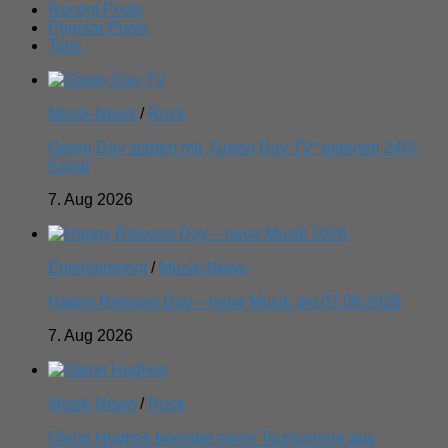
Recent Posts
Popular Posts
Tags
Musik-News
/
Rock
Green Day starten mit „Green Day TV“ eigenen 24/7-
Kanal
7. Aug 2026
Entertainment
/
Musik-News
Happy Release Day – neue Musik am 07.08.2026
7. Aug 2026
Musik-News
/
Rock
Glenn Hughes beendet seine Tourkarriere aus