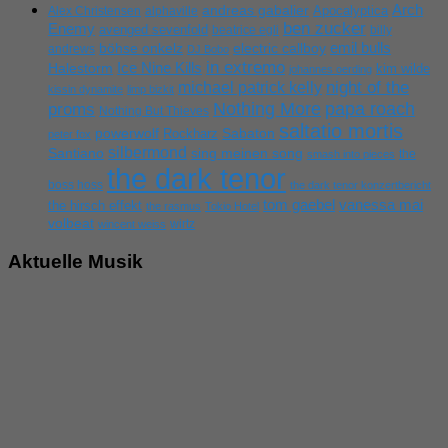
Arch
andreas gabalier
Apocalyptica
Alex Christensen
alphaville
ben zucker
Enemy
avenged sevenfold
beatrice egli
billy
emil bulls
böhse onkelz
electric callboy
andrews
DJ Bobo
in extremo
Ice Nine Kills
Halestorm
kim wilde
johannes oerding
michael patrick kelly
night of the
kissin dynamite
limp bizkit
Nothing More
papa roach
proms
Nothing But Thieves
saltatio mortis
powerwolf
Rockharz
Sabaton
peter fox
silbermond
sing meinen song
Santiano
the
smash into pieces
the dark tenor
boss hoss
the dark tenor konzertbericht
tom gaebel
vanessa mai
the hirsch effekt
the rasmus
Tokio Hotel
volbeat
wirtz
wincent weiss
Aktuelle Musik