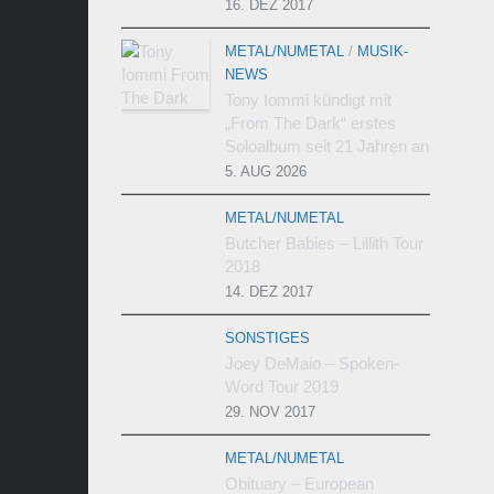
16. DEZ 2017
METAL/NUMETAL
/
MUSIK-
NEWS
Tony Iommi kündigt mit
„From The Dark“ erstes
Soloalbum seit 21 Jahren an
5. AUG 2026
METAL/NUMETAL
Butcher Babies – Lillith Tour
2018
14. DEZ 2017
SONSTIGES
Joey DeMaio – Spoken-
Word Tour 2019
29. NOV 2017
METAL/NUMETAL
Obituary – European