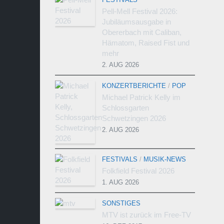
Pell-Mell Festival 2026:
Jubiläumsausgabe in
Obererbach mit Caliban,
Hämatom, Raised Fist und
mehr
2. AUG 2026
KONZERTBERICHTE
/
POP
Michael Patrick Kelly im
Schlossgarten
Schwetzingen 2026
2. AUG 2026
FESTIVALS
/
MUSIK-NEWS
Folkfield Festival 2026
1. AUG 2026
SONSTIGES
MTV ist zurück im Free-TV