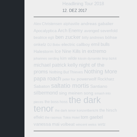
Headlining Tour 2018
12. DEZ 2017
andreas gabalier
Alex Christensen
alphaville
Arch Enemy
Apocalyptica
avenged sevenfold
ben zucker
böhse
beatrice egli
billy andrews
emil bulls
onkelz
electric callboy
DJ Bobo
in extremo
Ice Nine Kills
Halestorm
kim wilde
johannes oerding
kissin dynamite
limp bizkit
michael patrick kelly
night of the
Nothing More
proms
Nothing But Thieves
papa roach
powerwolf
Rockharz
peter fox
saltatio mortis
Sabaton
Santiano
silbermond
sing meinen song
smash into
the dark
the boss hoss
pieces
tenor
the hirsch
the dark tenor konzertbericht
tom gaebel
effekt
the rasmus
Tokio Hotel
vanessa mai
volbeat
wirtz
wincent weiss