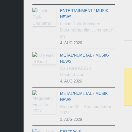
ENTERTAINMENT
/
MUSIK-
NEWS
Linkin Park kündigen
Dokumentarfilm „Unshatter“
an
4. AUG 2026
METAL/NUMETAL
/
MUSIK-
NEWS
50 Jahre KISS in
Deutschland
4. AUG 2026
METAL/NUMETAL
/
MUSIK-
NEWS
Megadeth – Abschiedstour
2027
3. AUG 2026
FESTIVALS