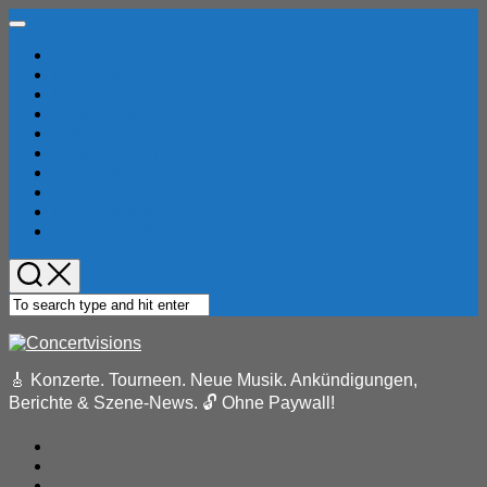
Skip
Expand
to
Menu
Home
content
Konzertberichte
Locations
Musik-News
Festivals
Pressemeldungen
Reviews
Bandindex
Konzertindex
Eventkalender
🎸 Konzerte. Tourneen. Neue Musik. Ankündigungen,
Berichte & Szene-News. 🔓 Ohne Paywall!