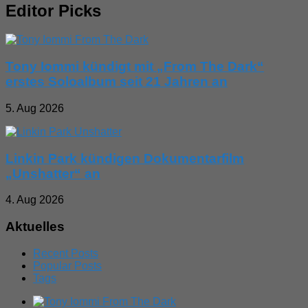
Editor Picks
Tony Iommi kündigt mit „From The Dark“
erstes Soloalbum seit 21 Jahren an
5. Aug 2026
Linkin Park kündigen Dokumentarfilm
„Unshatter“ an
4. Aug 2026
Aktuelles
Recent Posts
Popular Posts
Tags