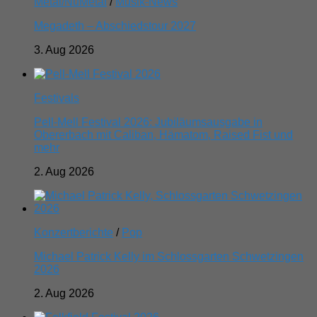
Metal/NuMetal
/
Musik-News
Megadeth – Abschiedstour 2027
3. Aug 2026
Festivals
Pell-Mell Festival 2026: Jubiläumsausgabe in
Obererbach mit Caliban, Hämatom, Raised Fist und
mehr
2. Aug 2026
Konzertberichte
/
Pop
Michael Patrick Kelly im Schlossgarten Schwetzingen
2026
2. Aug 2026