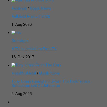
Festivals
/
Musik-News
Folkfield Festival 2026
1. Aug 2026
Sonstiges
MTV ist zurück im Free-TV
16. Dez 2017
Metal/NuMetal
/
Musik-News
Tony Iommi kündigt mit „From The Dark“ erstes
Soloalbum seit 21 Jahren an
5. Aug 2026