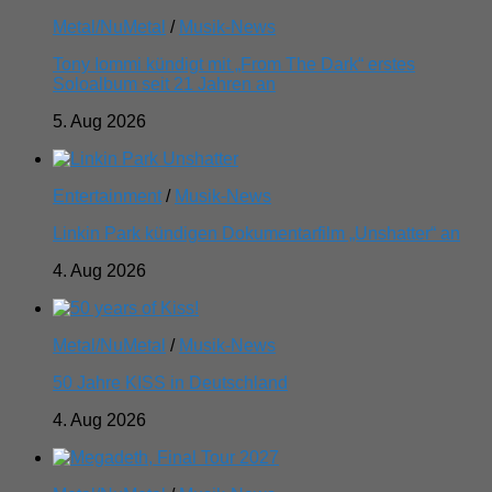
Metal/NuMetal
/
Musik-News
Tony Iommi kündigt mit „From The Dark“ erstes
Soloalbum seit 21 Jahren an
5. Aug 2026
Entertainment
/
Musik-News
Linkin Park kündigen Dokumentarfilm „Unshatter“ an
4. Aug 2026
Metal/NuMetal
/
Musik-News
50 Jahre KISS in Deutschland
4. Aug 2026