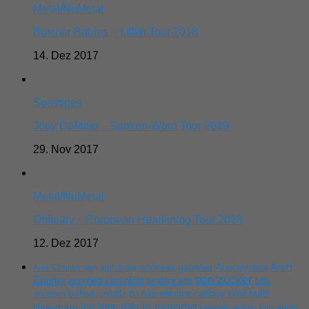
Metal/NuMetal
Butcher Babies – Lillith Tour 2018
14. Dez 2017
Sonstiges
Joey DeMaio – Spoken-Word Tour 2019
29. Nov 2017
Metal/NuMetal
Obituary – European Headlining Tour 2018
12. Dez 2017
Arch
andreas gabalier
Apocalyptica
Alex Christensen
alphaville
ben zucker
Enemy
avenged sevenfold
beatrice egli
billy
emil bulls
böhse onkelz
electric callboy
andrews
DJ Bobo
in extremo
Ice Nine Kills
Halestorm
kim wilde
johannes oerding