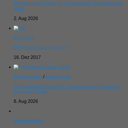
Michael Patrick Kelly im Schlossgarten Schwetzingen
2026
2. Aug 2026
Sonstiges
MTV ist zurück im Free-TV
16. Dez 2017
Entertainment
/
Musik-News
The Masked Singer 2026: Starttermin und erste Infos
zur neuen Staffel
6. Aug 2026
Metal/NuMetal