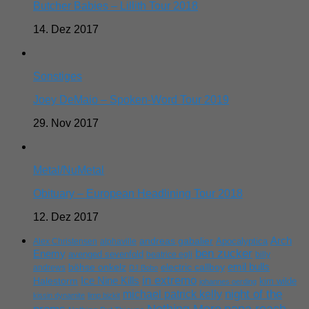
Butcher Babies – Lillith Tour 2018
14. Dez 2017
Sonstiges
Joey DeMaio – Spoken-Word Tour 2019
29. Nov 2017
Metal/NuMetal
Obituary – European Headlining Tour 2018
12. Dez 2017
Arch
andreas gabalier
Apocalyptica
Alex Christensen
alphaville
ben zucker
Enemy
avenged sevenfold
beatrice egli
billy
emil bulls
böhse onkelz
electric callboy
andrews
DJ Bobo
in extremo
Ice Nine Kills
Halestorm
kim wilde
johannes oerding
michael patrick kelly
night of the
kissin dynamite
limp bizkit
Nothing More
papa roach