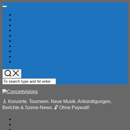
Skip
Expand
to
Menu
Home
content
Konzertberichte
Locations
Musik-News
Festivals
Pressemeldungen
Reviews
Bandindex
Konzertindex
Eventkalender
🎸 Konzerte. Tourneen. Neue Musik. Ankündigungen,
Berichte & Szene-News. 🔓 Ohne Paywall!