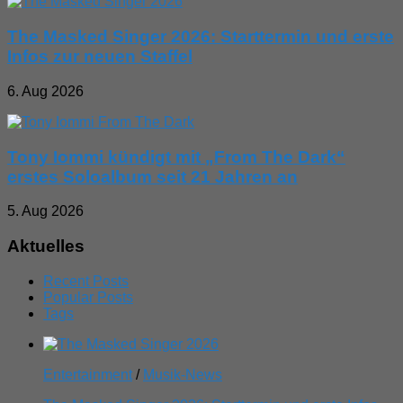
The Masked Singer 2026: Starttermin und erste
Infos zur neuen Staffel
6. Aug 2026
Tony Iommi kündigt mit „From The Dark“
erstes Soloalbum seit 21 Jahren an
5. Aug 2026
Aktuelles
Recent Posts
Popular Posts
Tags
Entertainment
/
Musik-News