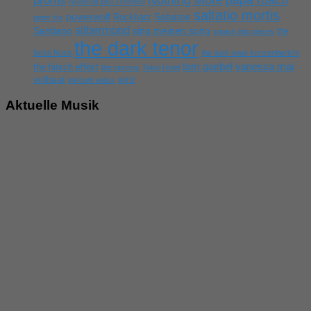
proms
Nothing But Thieves
saltatio mortis
powerwolf
Rockharz
Sabaton
peter fox
silbermond
sing meinen song
Santiano
the
smash into pieces
the dark tenor
boss hoss
the dark tenor konzertbericht
tom gaebel
vanessa mai
the hirsch effekt
the rasmus
Tokio Hotel
volbeat
wirtz
wincent weiss
Aktuelle Musik