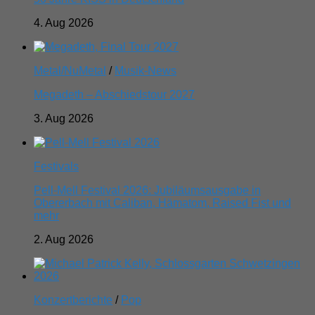
4. Aug 2026
Metal/NuMetal
/
Musik-News
Megadeth – Abschiedstour 2027
3. Aug 2026
Festivals
Pell-Mell Festival 2026: Jubiläumsausgabe in
Obererbach mit Caliban, Hämatom, Raised Fist und
mehr
2. Aug 2026
Konzertberichte
/
Pop