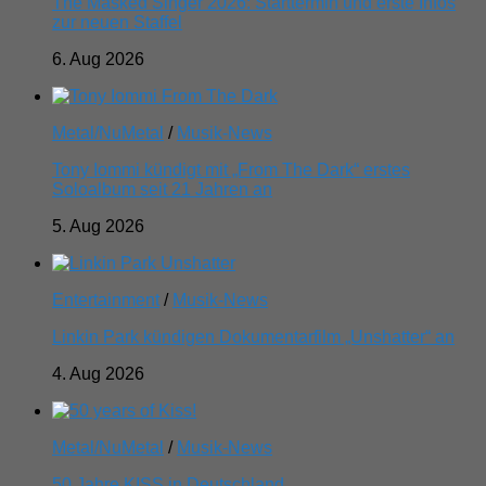
The Masked Singer 2026: Starttermin und erste Infos
zur neuen Staffel
6. Aug 2026
Metal/NuMetal
/
Musik-News
Tony Iommi kündigt mit „From The Dark“ erstes
Soloalbum seit 21 Jahren an
5. Aug 2026
Entertainment
/
Musik-News
Linkin Park kündigen Dokumentarfilm „Unshatter“ an
4. Aug 2026
Metal/NuMetal
/
Musik-News
50 Jahre KISS in Deutschland