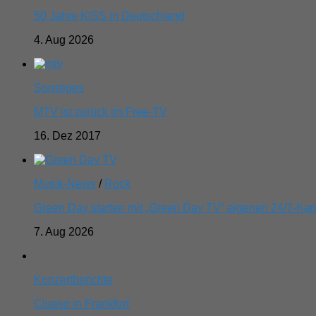
50 Jahre KISS in Deutschland
4. Aug 2026
Sonstiges
MTV ist zurück im Free-TV
16. Dez 2017
Musik-News
/
Rock
Green Day starten mit „Green Day TV“ eigenen 24/7-Kan
7. Aug 2026
Konzertberichte
Clueso in Frankfurt