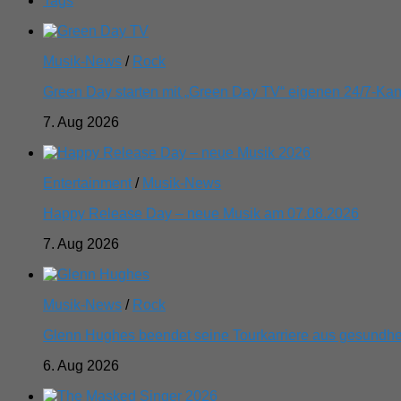
Tags
Musik-News
/
Rock
Green Day starten mit „Green Day TV“ eigenen 24/7-Kan
7. Aug 2026
Entertainment
/
Musik-News
Happy Release Day – neue Musik am 07.08.2026
7. Aug 2026
Musik-News
/
Rock
Glenn Hughes beendet seine Tourkarriere aus gesundhe
6. Aug 2026