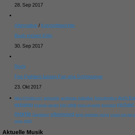
28. Sep 2017
Alternative
/
Konzertberichte
Bush rocken Köln
30. Sep 2017
Rock
Foo Fighters lassen Fan ans Schlagzeug
23. Okt 2017
Arch E
andreas gabalier
Apocalyptica
Alex Christensen
alphaville
extremo
michael 
kim wilde
johannes oerding
kissin dynamite
limp bizkit
mortis
silbermond
sing meinen song
Santiano
smash into piec
wirtz
weiss
Aktuelle Musik