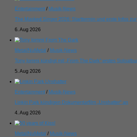
Entertainment
/
Musik-News
The Masked Singer 2026: Starttermin und erste Infos zur
6. Aug 2026
Metal/NuMetal
/
Musik-News
Tony Iommi kündigt mit „From The Dark“ erstes Soloalbu
5. Aug 2026
Entertainment
/
Musik-News
Linkin Park kündigen Dokumentarfilm „Unshatter“ an
4. Aug 2026
Metal/NuMetal
/
Musik-News