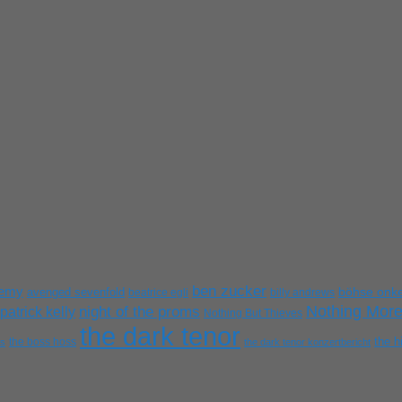
ben zucker
nemy
avenged sevenfold
böhse onke
beatrice egli
billy andrews
Nothing Mor
patrick kelly
night of the proms
Nothing But Thieves
the dark tenor
the h
the boss hoss
es
the dark tenor konzertbericht