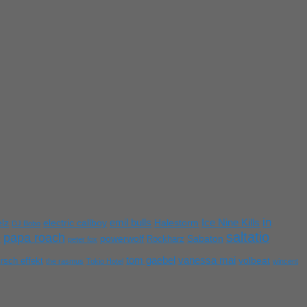
in
emil bulls
Ice Nine Kills
lz
electric callboy
Halestorm
DJ Bobo
saltatio
e
papa roach
powerwolf
Rockharz
Sabaton
peter fox
tom gaebel
vanessa mai
irsch effekt
volbeat
the rasmus
Tokio Hotel
wincent