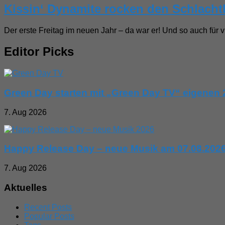
Kissin‘ Dynamite rocken den Schlach
Der erste Freitag im neuen Jahr – da war er! Und so auch für v
Editor Picks
Green Day starten mit „Green Day TV“ eigenen 
7. Aug 2026
Happy Release Day – neue Musik am 07.08.202
7. Aug 2026
Aktuelles
Recent Posts
Popular Posts