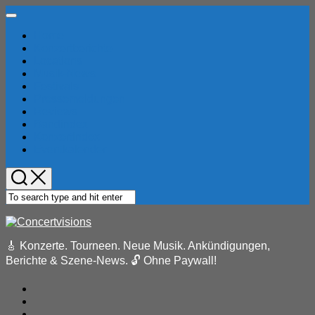
Skip
Expand
to
Menu
Home
content
Konzertberichte
Locations
Current
Musik-News
Page
Festivals
Parent
Pressemeldungen
Reviews
Bandindex
Konzertindex
Eventkalender
🎸 Konzerte. Tourneen. Neue Musik. Ankündigungen,
Berichte & Szene-News. 🔓 Ohne Paywall!