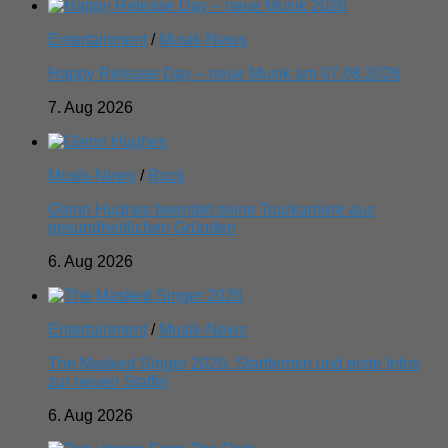
Entertainment
/
Musik-News
Happy Release Day – neue Musik am 07.08.2026
7. Aug 2026
Musik-News
/
Rock
Glenn Hughes beendet seine Tourkarriere aus
gesundheitlichen Gründen
6. Aug 2026
Entertainment
/
Musik-News
The Masked Singer 2026: Starttermin und erste Infos
zur neuen Staffel
6. Aug 2026