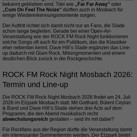
bekannt geblieben sind. Titel wie
„Far Far Away“
oder
„Cum On Feel The Noize“
dürften auch in Mosbach für
einige Wiedererkennungsmomente sorgen.
Der Auftritt richtet sich damit nicht nur an Fans, die Slade
schon lange begleiten. Gerade bei einer Open-Air-
Veranstaltung wie der ROCK FM Rock Night funktionieren
solche Songs oft auch für ein Publikum, das die Klassiker
eher nebenbei kennt. Dave Hill’s Slade ergänzen das Line-
up dadurch mit Glam Rock, Mitsingmomenten und einem
deutlichen Blick zurück in die Rockgeschichte.
ROCK FM Rock Night Mosbach 2026:
Termin und Line-up
Die ROCK FM Rock Night Mosbach 2026 findet am 24. Juli
2026 im Elzpark Mosbach statt. Mit Gotthard, Bülent Ceylan
& Band und Dave Hill’s Slade stehen drei Acts auf dem
Programm, die den Abend musikalisch recht
abwechslungsreich
gestalten – seid ihr mit dabei?
Für Rockfans aus der Region dürfte die Veranstaltung damit
ein interessanter Sommertermin werden. Der Elzpark bietet