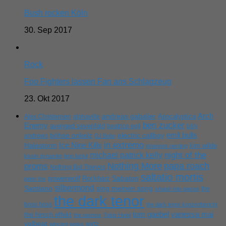
Bush rocken Köln
30. Sep 2017
Rock
Foo Fighters lassen Fan ans Schlagzeug
23. Okt 2017
Arch
andreas gabalier
Apocalyptica
Alex Christensen
alphaville
ben zucker
Enemy
avenged sevenfold
beatrice egli
billy
emil bulls
böhse onkelz
electric callboy
andrews
DJ Bobo
in extremo
Ice Nine Kills
Halestorm
kim wilde
johannes oerding
michael patrick kelly
night of the
kissin dynamite
limp bizkit
Nothing More
papa roach
proms
Nothing But Thieves
saltatio mortis
powerwolf
Rockharz
Sabaton
peter fox
silbermond
sing meinen song
Santiano
the
smash into pieces
the dark tenor
boss hoss
the dark tenor konzertbericht
tom gaebel
vanessa mai
the hirsch effekt
the rasmus
Tokio Hotel
volbeat
wirtz
wincent weiss