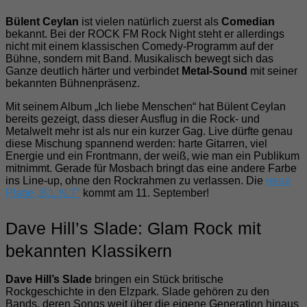
Bülent Ceylan
ist vielen natürlich zuerst als
Comedian
bekannt. Bei der ROCK FM Rock Night steht er allerdings
nicht mit einem klassischen Comedy-Programm auf der
Bühne, sondern mit Band. Musikalisch bewegt sich das
Ganze deutlich härter und verbindet
Metal-Sound
mit seiner
bekannten Bühnenpräsenz.
Mit seinem Album „Ich liebe Menschen“ hat Bülent Ceylan
bereits gezeigt, dass dieser Ausflug in die Rock- und
Metalwelt mehr ist als nur ein kurzer Gag. Live dürfte genau
diese Mischung spannend werden: harte Gitarren, viel
Energie und ein Frontmann, der weiß, wie man ein Publikum
mitnimmt. Gerade für Mosbach bringt das eine andere Farbe
ins Line-up, ohne den Rockrahmen zu verlassen. Die
neue
Platte „B.L.N.T“
kommt am 11. September!
Dave Hill’s Slade: Glam Rock mit
bekannten Klassikern
Dave Hill’s Slade
bringen ein Stück britische
Rockgeschichte in den Elzpark. Slade gehören zu den
Bands, deren Songs weit über die eigene Generation hinaus