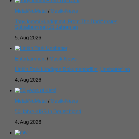
Metal/NuMetal
/
Musik-News
Tony Iommi kündigt mit „From The Dark“ erstes
Soloalbum seit 21 Jahren an
5. Aug 2026
Entertainment
/
Musik-News
Linkin Park kündigen Dokumentarfilm „Unshatter“ an
4. Aug 2026
Metal/NuMetal
/
Musik-News
50 Jahre KISS in Deutschland
4. Aug 2026