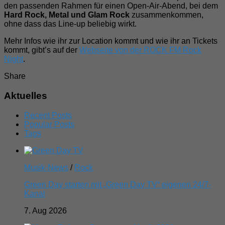
den passenden Rahmen für einen Open-Air-Abend, bei dem
Hard Rock, Metal und Glam Rock
zusammenkommen,
ohne dass das Line-up beliebig wirkt.
Mehr Infos wie ihr zur Location kommt und wie ihr an Tickets
kommt, gibt’s auf der
Webseite von der ROCK FM Rock
Night
.
Share
Aktuelles
Recent Posts
Popular Posts
Tags
Musik-News
/
Rock
Green Day starten mit „Green Day TV“ eigenen 24/7-
Kanal
7. Aug 2026