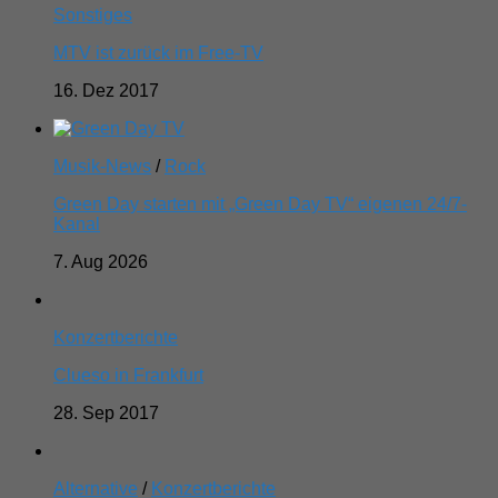
Sonstiges
MTV ist zurück im Free-TV
16. Dez 2017
Musik-News
/
Rock
Green Day starten mit „Green Day TV“ eigenen 24/7-
Kanal
7. Aug 2026
Konzertberichte
Clueso in Frankfurt
28. Sep 2017
Alternative
/
Konzertberichte