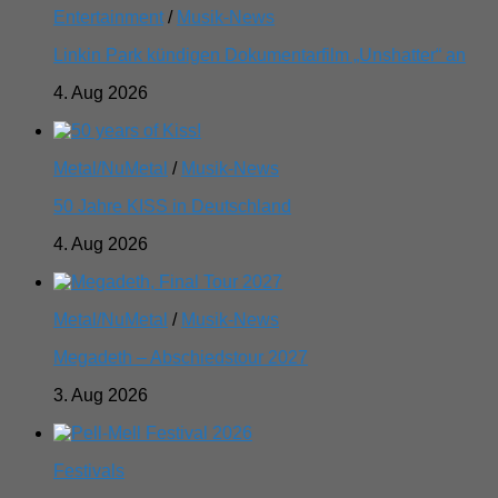
Entertainment
/
Musik-News
Linkin Park kündigen Dokumentarfilm „Unshatter“ an
4. Aug 2026
Metal/NuMetal
/
Musik-News
50 Jahre KISS in Deutschland
4. Aug 2026
Metal/NuMetal
/
Musik-News
Megadeth – Abschiedstour 2027
3. Aug 2026
Festivals