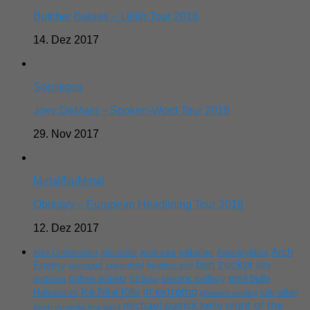
Butcher Babies – Lillith Tour 2018
14. Dez 2017
Sonstiges
Joey DeMaio – Spoken-Word Tour 2019
29. Nov 2017
Metal/NuMetal
Obituary – European Headlining Tour 2018
12. Dez 2017
Arch
andreas gabalier
Apocalyptica
Alex Christensen
alphaville
ben zucker
Enemy
avenged sevenfold
beatrice egli
billy
emil bulls
böhse onkelz
electric callboy
andrews
DJ Bobo
in extremo
Ice Nine Kills
Halestorm
kim wilde
johannes oerding
michael patrick kelly
night of the
kissin dynamite
limp bizkit