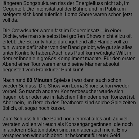
längeren Songstrukturen riss der Energiefluss nicht ab, im
Gegenteil: Die Intensität auf der Bühne und im Publikum
steigerte sich kontinuierlich. Lorna Shore waren schon jetzt
voll da.
Die Crowdsurfer waren fast im Dauereinsatz – in einer
Dichte, wie man sie selbst bei großen Shows nicht allzu oft
erlebt. Die Security hatte durchgehend alle Hände voll zu
tun, wurde dafür aber von der Band gelobt, wie gut sie alles
unter Kontrolle haben. Auch das Publikum würdigte Will, in
dem er ihnen ein großes Kompliment machte. Für den ersten
Abend einer Tour waren er und seine Männer absolut
begeistert vom Frankfurter Publikum!
Nach rund
80 Minuten
Spielzeit war dann auch schon
wieder Schluss. Die Show von Lorna Shore schon wieder
vorbei. So manch anderer Konzertbesucher würde sich
fragen, ob er oder sie im falschen Film oder eher, Konzert ist.
Aber nein, im Bereich des Deathcore sind solche Spielzeiten
üblich, oft sogar noch kürzer.
Zum Schluss fuhr die Band noch einmal alles auf. Zu viel
verraten wollen wir euch als Konzertgänger:innen, die noch
in anderen Städten dabei sind, nun aber auch nicht. Eins
versprechen wir euch aber: Ihr bekommt für euer Geld