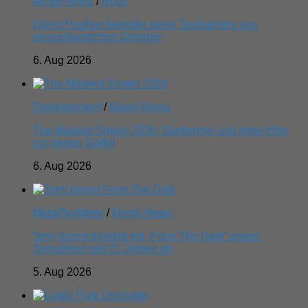
Musik-News
/
Rock
Glenn Hughes beendet seine Tourkarriere aus
gesundheitlichen Gründen
6. Aug 2026
Entertainment
/
Musik-News
The Masked Singer 2026: Starttermin und erste Infos
zur neuen Staffel
6. Aug 2026
Metal/NuMetal
/
Musik-News
Tony Iommi kündigt mit „From The Dark“ erstes
Soloalbum seit 21 Jahren an
5. Aug 2026