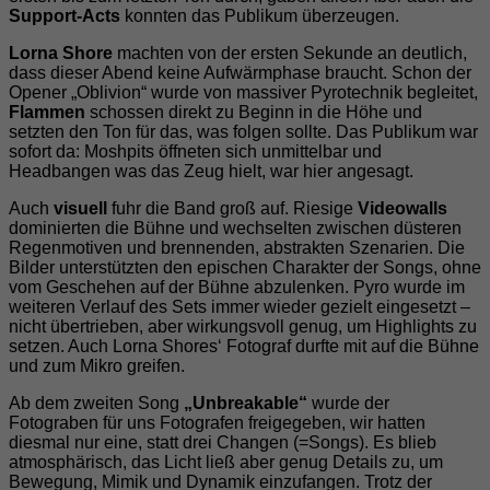
Support-Acts
konnten das Publikum überzeugen.
Lorna Shore
machten von der ersten Sekunde an deutlich,
dass dieser Abend keine Aufwärmphase braucht. Schon der
Opener „Oblivion“ wurde von massiver Pyrotechnik begleitet,
Flammen
schossen direkt zu Beginn in die Höhe und
setzten den Ton für das, was folgen sollte. Das Publikum war
sofort da: Moshpits öffneten sich unmittelbar und
Headbangen was das Zeug hielt, war hier angesagt.
Auch
visuell
fuhr die Band groß auf. Riesige
Videowalls
dominierten die Bühne und wechselten zwischen düsteren
Regenmotiven und brennenden, abstrakten Szenarien. Die
Bilder unterstützten den epischen Charakter der Songs, ohne
vom Geschehen auf der Bühne abzulenken. Pyro wurde im
weiteren Verlauf des Sets immer wieder gezielt eingesetzt –
nicht übertrieben, aber wirkungsvoll genug, um Highlights zu
setzen. Auch Lorna Shores‘ Fotograf durfte mit auf die Bühne
und zum Mikro greifen.
Ab dem zweiten Song
„Unbreakable“
wurde der
Fotograben für uns Fotografen freigegeben, wir hatten
diesmal nur eine, statt drei Changen (=Songs). Es blieb
atmosphärisch, das Licht ließ aber genug Details zu, um
Bewegung, Mimik und Dynamik einzufangen. Trotz der