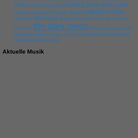
Nothing More
papa roach
proms
Nothing But Thieves
saltatio mortis
powerwolf
Rockharz
Sabaton
peter fox
silbermond
sing meinen song
Santiano
the
smash into pieces
the dark tenor
boss hoss
the dark tenor konzertbericht
tom gaebel
vanessa mai
the hirsch effekt
the rasmus
Tokio Hotel
volbeat
wirtz
wincent weiss
Aktuelle Musik