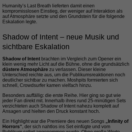
Humanity’s Last Breath lieferten damit einen
kompromisslosen Einstieg, der weniger auf Interaktion als
auf Atmosphäre setzte und den Grundstein für die folgende
Eskalation legte.
Shadow of Intent – neue Musik und
sichtbare Eskalation
Shadow of Intent
brachten im Vergleich zum Opener ein
klein wenig mehr Licht auf die Bühne, ohne die grundsätzlich
düstere Atmosphäre
zu verlassen. Dieser kleine
Unterschied reichte aus, um die Publikumsreaktionen noch
deutlicher sichtbar zu machen. Moshpits formierten sich
schnell, Crowdsurfer kamen vielfach hinzu.
Besonders auffällig: die erste Reihe. Hier ging so gut wie
jeder Fan direkt mit. Innerhalb ihres rund 25-minütigen Sets
verzichteten auch Shadow of Intent nahezu komplett auf
Ansagen und hielten den Druck konstant hoch.
Ein Highlight war die Premiere des neuen Songs
„Infinity of
Horrors“
, der sich nahtlos ins Set einfügte und vom
Publikum sofort angenommen wurde. Ohne große Worte