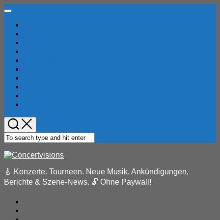
Skip
Expand
to
Menu
Home
content
Current
Konzertberichte
Page
Locations
Parent
Musik-News
Festivals
Pressemeldungen
Reviews
Bandindex
Konzertindex
Eventkalender
🎸 Konzerte. Tourneen. Neue Musik. Ankündigungen,
Berichte & Szene-News. 🔓 Ohne Paywall!