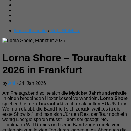
Konzertberichte
/
Metal/NuMetal
Lorna Shore – Tourauftakt
2026 in Frankfurt
by
Ani
· 24. Jan 2026
Am Freitagabend sollte sich die
Myticket Jahrhunderthalle
in einen brodelnden Hexenkessel verwandeln.
Lorna Shore
spielten hier den
Tourauftakt
zu ihrer aktuellen EU/UK Tour.
Wer nun glaubt, die Band hielt sich zurück, weil „es ja die
erste Show ist“ und man sich „für den Rest der Tour noch ein
wenig Energie sparen muss“ – dem sei gesagt: Nö.
Frontmann Will Ramos und seine Band zogen direkt vom
ersten bis zum letzten Ton durch, gaben alles. Aber auch die