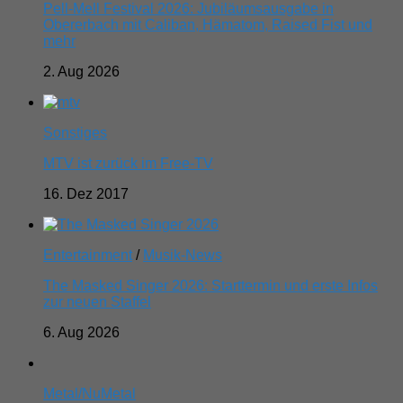
Pell-Mell Festival 2026: Jubiläumsausgabe in
Obererbach mit Caliban, Hämatom, Raised Fist und
mehr
2. Aug 2026
Sonstiges
MTV ist zurück im Free-TV
16. Dez 2017
Entertainment
/
Musik-News
The Masked Singer 2026: Starttermin und erste Infos
zur neuen Staffel
6. Aug 2026
Metal/NuMetal