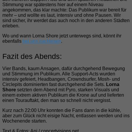
Stimmung war spätestens hier auf einem Niveau
angekommen, das klar machte: Das Publikum war bereit für
mehr – und wollte es laut, intensiv und ohne Pausen. Wir
sind sicher, ihr werdet das auch noch in den anderen Städten
erleben.
Wo und wann Lorna Shore jetzt unterwegs sind, könnt ihr
ebenfalls
bei uns nachlesen
.
Fazit des Abends:
Vier Bands, kaum Ansagen, dafür durchgehend Bewegung
und Stimmung im Publikum. Alle Support-Acts wurden
intensiv gefeiert, Headbangen, Crowndsurfer, Mosh- und
Circlepits dominierten fast durchgehend die Sets.
Lorna
Shore
setzten dem Abend mit Pyro, starken Visuals und
einem extrem aktiven Publikum die Krone auf und lieferten
einen Tourauftakt, den man so schnell nicht vergisst.
Kurz nach 22:00 Uhr konnten die Fans dann in die kühle,
aber zum Glück nicht eisige Nacht, entlassen werden und ins
Wochenende starten.
Text & Fotos: Ani / concertvisions.net