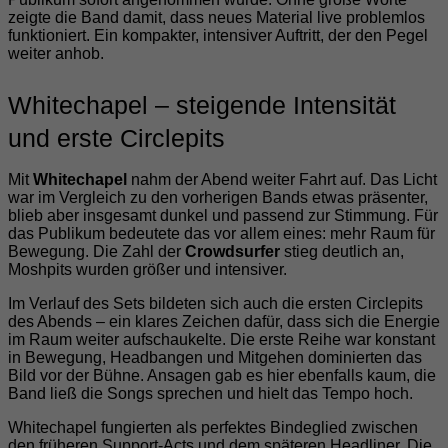
zeigte die Band damit, dass neues Material live problemlos
funktioniert. Ein kompakter, intensiver Auftritt, der den Pegel
weiter anhob.
Whitechapel – steigende Intensität
und erste Circlepits
Mit
Whitechapel
nahm der Abend weiter Fahrt auf. Das Licht
war im Vergleich zu den vorherigen Bands etwas präsenter,
blieb aber insgesamt dunkel und passend zur Stimmung. Für
das Publikum bedeutete das vor allem eines: mehr Raum für
Bewegung. Die Zahl der
Crowdsurfer
stieg deutlich an,
Moshpits wurden größer und intensiver.
Im Verlauf des Sets bildeten sich auch die ersten Circlepits
des Abends – ein klares Zeichen dafür, dass sich die Energie
im Raum weiter aufschaukelte. Die erste Reihe war konstant
in Bewegung, Headbangen und Mitgehen dominierten das
Bild vor der Bühne. Ansagen gab es hier ebenfalls kaum, die
Band ließ die Songs sprechen und hielt das Tempo hoch.
Whitechapel fungierten als perfektes Bindeglied zwischen
den früheren Support-Acts und dem späteren Headliner. Die