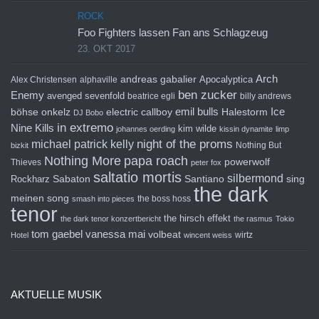
ROCK
Foo Fighters lassen Fan ans Schlagzeug
23. OKT 2017
Arch
andreas gabalier
Apocalyptica
Alex Christensen
alphaville
ben zucker
Enemy
avenged sevenfold
beatrice egli
billy andrews
emil bulls
Ice
böhse onkelz
electric callboy
Halestorm
DJ Bobo
in extremo
Nine Kills
kim wilde
johannes oerding
kissin dynamite
limp
michael patrick kelly
night of the proms
Nothing But
bizkit
Nothing More
papa roach
powerwolf
Thieves
peter fox
saltatio mortis
silbermond
sing
Rockharz
Sabaton
Santiano
the dark
meinen song
the boss hoss
smash into pieces
tenor
the hirsch effekt
the dark tenor konzertbericht
the rasmus
Tokio
tom gaebel
vanessa mai
volbeat
wirtz
Hotel
wincent weiss
AKTUELLE MUSIK