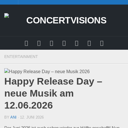
Skip
to
content
ENTERTAINMENT
Happy Release Day –
neue Musik am
12.06.2026
BY
ANI
· 12. JUNI 2026
Der Juni 2026 ist auch schon wieder zur Hälfte geschafft! Nun