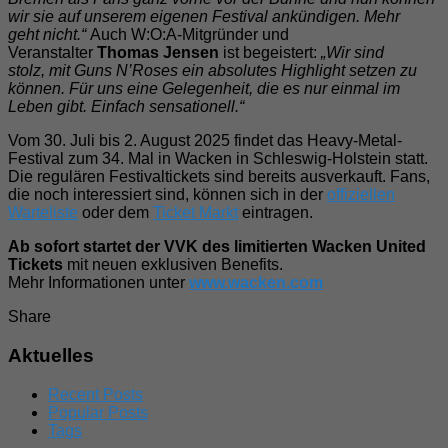
wir sie auf unserem eigenen Festival ankündigen. Mehr
geht nicht.“
Auch W:O:A-Mitgründer und
Veranstalter
Thomas Jensen
ist begeistert:
„Wir sind
stolz,
mit
Guns N’Roses ein absolutes Highlight setzen zu
können. Für uns eine Gelegenheit, die es nur
einmal im
Leben gibt. Einfach sensationell.“
Vom 30. Juli bis 2. August 2025 findet das Heavy-Metal-
Festival zum 34. Mal in Wacken in Schleswig-Holstein statt.
Die regulären Festivaltickets sind bereits ausverkauft. Fans,
die noch interessiert sind, können sich in der
offiziellen
Warteliste
oder dem
Ticket Markt
eintragen.
Ab sofort startet der VVK des limitierten Wacken
United
Tickets
mit neuen exklusiven Benefits.
Mehr Informationen
unter
www.wacken.com
Share
Aktuelles
Recent Posts
Popular Posts
Tags