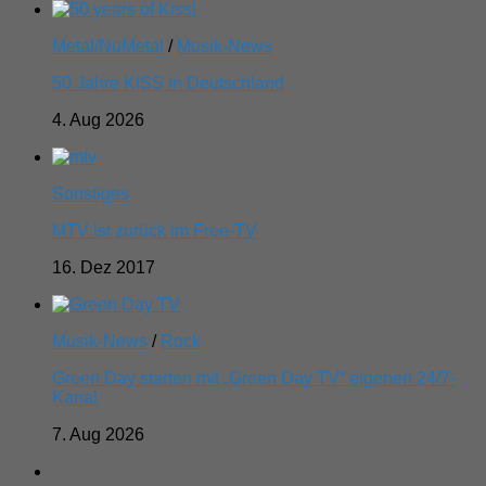
Metal/NuMetal
/
Musik-News
50 Jahre KISS in Deutschland
4. Aug 2026
Sonstiges
MTV ist zurück im Free-TV
16. Dez 2017
Musik-News
/
Rock
Green Day starten mit „Green Day TV“ eigenen 24/7-
Kanal
7. Aug 2026