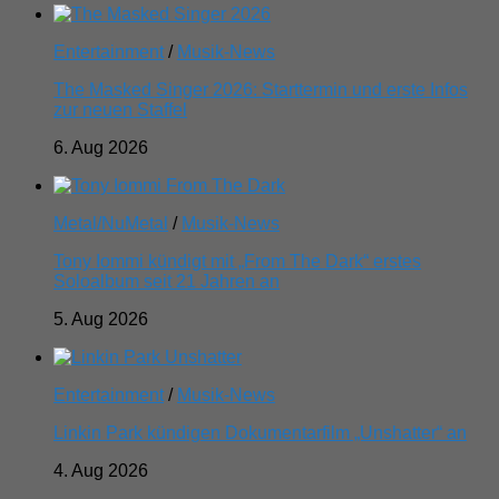
Entertainment
/
Musik-News
The Masked Singer 2026: Starttermin und erste Infos
zur neuen Staffel
6. Aug 2026
Metal/NuMetal
/
Musik-News
Tony Iommi kündigt mit „From The Dark“ erstes
Soloalbum seit 21 Jahren an
5. Aug 2026
Entertainment
/
Musik-News
Linkin Park kündigen Dokumentarfilm „Unshatter“ an
4. Aug 2026