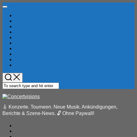
Skip
Expand
to
Menu
Home
content
Konzertberichte
Locations
Musik-News
Festivals
Current
Pressemeldungen
Page
Reviews
Parent
Bandindex
Konzertindex
Eventkalender
🎸 Konzerte. Tourneen. Neue Musik. Ankündigungen,
Berichte & Szene-News. 🔓 Ohne Paywall!