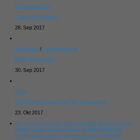
Konzertberichte
Clueso in Frankfurt
28. Sep 2017
Alternative
/
Konzertberichte
Bush rocken Köln
30. Sep 2017
Rock
Foo Fighters lassen Fan ans Schlagzeug
23. Okt 2017
Arch
andreas gabalier
Apocalyptica
Alex Christensen
alphaville
ben zucker
Enemy
avenged sevenfold
beatrice egli
billy
emil bulls
böhse onkelz
electric callboy
andrews
DJ Bobo