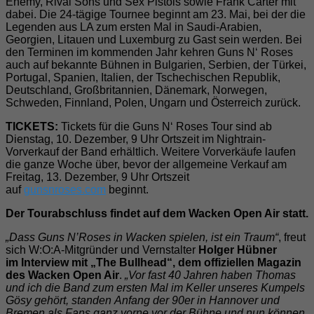
Enemy, Rival Sons und Sex Pistols sowie Frank Carter mit
dabei. Die 24-tägige Tournee beginnt am 23. Mai, bei der die
Legenden aus LA zum ersten Mal in Saudi-Arabien,
Georgien, Litauen und Luxemburg zu Gast sein werden. Bei
den Terminen im kommenden Jahr kehren Guns N‘ Roses
auch auf bekannte Bühnen in Bulgarien, Serbien, der Türkei,
Portugal, Spanien, Italien, der Tschechischen Republik,
Deutschland, Großbritannien, Dänemark, Norwegen,
Schweden, Finnland, Polen, Ungarn und Österreich zurück.
TICKETS:
Tickets für die Guns N‘ Roses Tour sind ab
Dienstag, 10. Dezember, 9 Uhr Ortszeit im Nightrain-
Vorverkauf der Band erhältlich. Weitere Vorverkäufe laufen
die ganze Woche über, bevor der allgemeine Verkauf am
Freitag, 13. Dezember, 9 Uhr Ortszeit
auf
gunsnroses.com
beginnt.
Der Tourabschluss findet auf dem Wacken Open Air statt.
„Dass Guns N’Roses
in Wacken spielen, ist ein Traum“
, freut
sich W:O:A-Mitgründer und Vernstalter
Holger Hübner
im
Interview
mit „The Bullhead“
, dem offiziellen Magazin
des Wacken Open Air
.
„Vor fast 40 Jahren haben Thomas
und ich die Band zum ersten Mal im Keller unseres Kumpels
Gösy gehört, standen Anfang der 90er in Hannover und
Bremen als Fans ganz vorne vor der Bühne und nun können