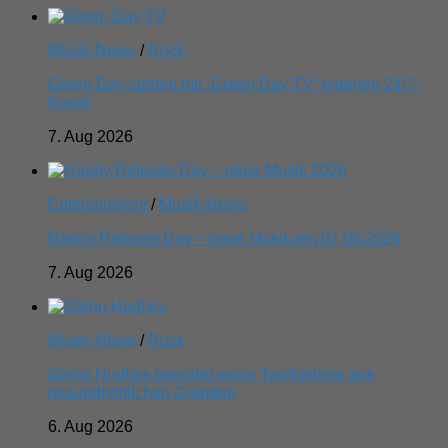
Musik-News
/
Rock
Green Day starten mit „Green Day TV“ eigenen 24/7-
Kanal
7. Aug 2026
Entertainment
/
Musik-News
Happy Release Day – neue Musik am 07.08.2026
7. Aug 2026
Musik-News
/
Rock
Glenn Hughes beendet seine Tourkarriere aus
gesundheitlichen Gründen
6. Aug 2026