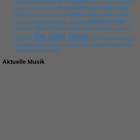
in extremo
Ice Nine Kills
Halestorm
kim wilde
johannes oerding
michael patrick kelly
night of the
kissin dynamite
limp bizkit
Nothing More
papa roach
proms
Nothing But Thieves
saltatio mortis
powerwolf
Rockharz
Sabaton
peter fox
silbermond
sing meinen song
Santiano
the
smash into pieces
the dark tenor
boss hoss
the dark tenor konzertbericht
tom gaebel
vanessa mai
the hirsch effekt
the rasmus
Tokio Hotel
volbeat
wirtz
wincent weiss
Aktuelle Musik