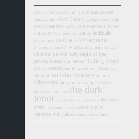
andreas gabalier
Alex Christensen
alphaville
Arch Enemy
Apocalyptica
avenged sevenfold
ben zucker
böhse
beatrice egli
billy andrews
emil bulls
onkelz
electric callboy
DJ Bobo
in extremo
Ice Nine Kills
Halestorm
kim wilde
johannes oerding
kissin dynamite
limp bizkit
michael patrick kelly
night of the
Nothing More
proms
Nothing But Thieves
papa roach
powerwolf
Rockharz
peter fox
saltatio mortis
Sabaton
Santiano
silbermond
sing meinen song
smash into
the dark
the boss hoss
pieces
tenor
the hirsch
the dark tenor konzertbericht
tom gaebel
effekt
the rasmus
Tokio Hotel
vanessa mai
volbeat
wirtz
wincent weiss