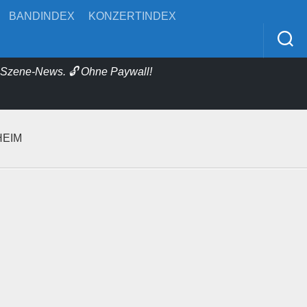
BANDINDEX
KONZERTINDEX
& Szene-News. 🔓 Ohne Paywall!
HEIM