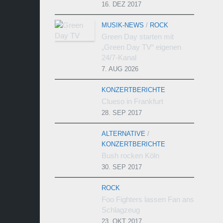
16. DEZ 2017
MUSIK-NEWS
/
ROCK
Green Day starten mit
„Green Day TV“ eigenen
24/7-Kanal
7. AUG 2026
KONZERTBERICHTE
Clueso in Frankfurt
28. SEP 2017
ALTERNATIVE
/
KONZERTBERICHTE
Bush rocken Köln
30. SEP 2017
ROCK
Foo Fighters lassen Fan ans
Schlagzeug
23. OKT 2017