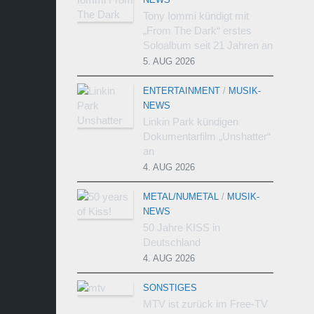
Tony Iommi kündigt mit
„From The Dark“ erstes
Soloalbum seit 21 Jahren an
5. AUG 2026
ENTERTAINMENT
/
MUSIK-
NEWS
Linkin Park kündigen
Dokumentarfilm „Unshatter“
an
4. AUG 2026
METAL/NUMETAL
/
MUSIK-
NEWS
50 Jahre KISS in
Deutschland
4. AUG 2026
SONSTIGES
MTV ist zurück im Free-TV