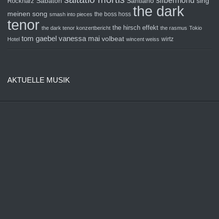
silbermond
sing
Rockharz
Sabaton
Santiano
the dark
meinen song
the boss hoss
smash into pieces
tenor
the hirsch effekt
the dark tenor konzertbericht
the rasmus
Tokio
tom gaebel
vanessa mai
volbeat
wirtz
Hotel
wincent weiss
AKTUELLE MUSIK