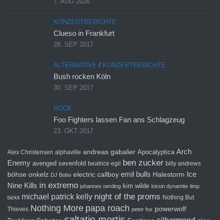
7. AUG 2026
KONZERTBERICHTE
Clueso in Frankfurt
28. SEP 2017
ALTERNATIVE
/
KONZERTBERICHTE
Bush rocken Köln
30. SEP 2017
ROCK
Foo Fighters lassen Fan ans Schlagzeug
23. OKT 2017
Arch
andreas gabalier
Apocalyptica
Alex Christensen
alphaville
ben zucker
Enemy
avenged sevenfold
beatrice egli
billy andrews
emil bulls
Ice
böhse onkelz
electric callboy
Halestorm
DJ Bobo
in extremo
Nine Kills
kim wilde
johannes oerding
kissin dynamite
limp
michael patrick kelly
night of the proms
Nothing But
bizkit
Nothing More
papa roach
powerwolf
Thieves
peter fox
saltatio mortis