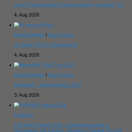
Linkin Park kündigen Dokumentarfilm „Unshatter“ an
4. Aug 2026
Metal/NuMetal
/
Musik-News
50 Jahre KISS in Deutschland
4. Aug 2026
Metal/NuMetal
/
Musik-News
Megadeth – Abschiedstour 2027
3. Aug 2026
Festivals
Pell-Mell Festival 2026: Jubiläumsausgabe in
Obererbach mit Caliban, Hämatom, Raised Fist und