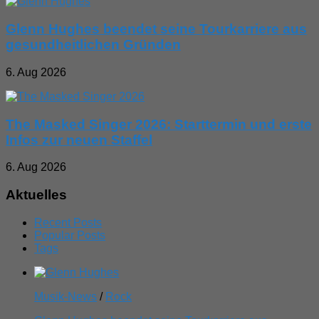
Glenn Hughes beendet seine Tourkarriere aus
gesundheitlichen Gründen
6. Aug 2026
The Masked Singer 2026: Starttermin und erste
Infos zur neuen Staffel
6. Aug 2026
Aktuelles
Recent Posts
Popular Posts
Tags
Musik-News
/
Rock