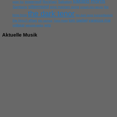
saltatio mortis
powerwolf
Rockharz
Sabaton
peter fox
silbermond
sing meinen song
Santiano
the
smash into pieces
the dark tenor
boss hoss
the dark tenor konzertbericht
tom gaebel
vanessa mai
the hirsch effekt
the rasmus
Tokio Hotel
volbeat
wirtz
wincent weiss
Aktuelle Musik