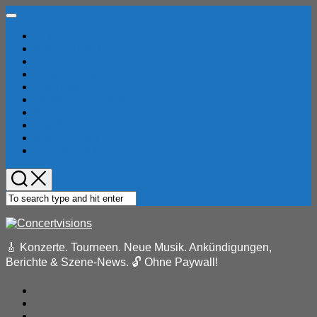
Skip
Expand
to
Menu
Home
content
Konzertberichte
Locations
Musik-News
Festivals
Pressemeldungen
Reviews
Bandindex
Konzertindex
Eventkalender
🎸 Konzerte. Tourneen. Neue Musik. Ankündigungen,
Berichte & Szene-News. 🔓 Ohne Paywall!