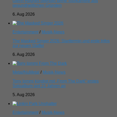
Glenn Hughes beendet seine Tourkarriere aus
gesundheitlichen Gründen
6. Aug 2026
Entertainment
/
Musik-News
The Masked Singer 2026: Starttermin und erste Infos
zur neuen Staffel
6. Aug 2026
Metal/NuMetal
/
Musik-News
Tony Iommi kündigt mit „From The Dark“ erstes
Soloalbum seit 21 Jahren an
5. Aug 2026
Entertainment
/
Musik-News