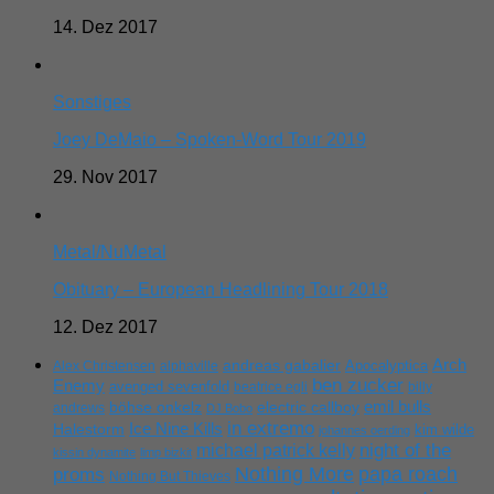
14. Dez 2017
Sonstiges
Joey DeMaio – Spoken-Word Tour 2019
29. Nov 2017
Metal/NuMetal
Obituary – European Headlining Tour 2018
12. Dez 2017
Arch
andreas gabalier
Apocalyptica
Alex Christensen
alphaville
ben zucker
Enemy
avenged sevenfold
beatrice egli
billy
emil bulls
böhse onkelz
electric callboy
andrews
DJ Bobo
in extremo
Ice Nine Kills
Halestorm
kim wilde
johannes oerding
michael patrick kelly
night of the
kissin dynamite
limp bizkit
Nothing More
papa roach
proms
Nothing But Thieves