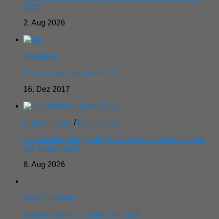
mehr
2. Aug 2026
Sonstiges
MTV ist zurück im Free-TV
16. Dez 2017
Entertainment
/
Musik-News
The Masked Singer 2026: Starttermin und erste Infos
zur neuen Staffel
6. Aug 2026
Metal/NuMetal
Butcher Babies – Lillith Tour 2018