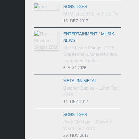
SONSTIGES
MTV ist zurück im Free-TV
16. DEZ 2017
ENTERTAINMENT
/
MUSIK-
NEWS
The Masked Singer 2026:
Starttermin und erste Infos
zur neuen Staffel
6. AUG 2026
METAL/NUMETAL
Butcher Babies – Lillith Tour
2018
14. DEZ 2017
SONSTIGES
Joey DeMaio – Spoken-
Word Tour 2019
29. NOV 2017