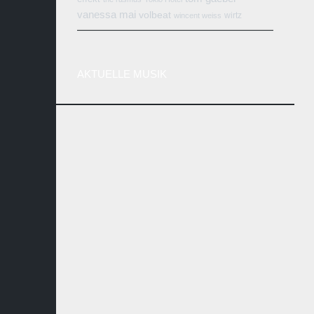
vanessa mai
volbeat
wirtz
wincent weiss
AKTUELLE MUSIK