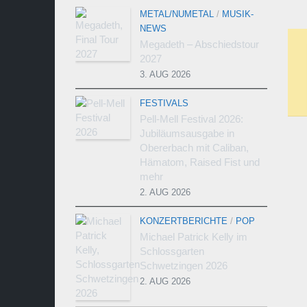
METAL/NUMETAL
/
MUSIK-
NEWS
Megadeth – Abschiedstour
2027
3. AUG 2026
FESTIVALS
Pell-Mell Festival 2026:
Jubiläumsausgabe in
Obererbach mit Caliban,
Hämatom, Raised Fist und
mehr
2. AUG 2026
KONZERTBERICHTE
/
POP
Michael Patrick Kelly im
Schlossgarten
Schwetzingen 2026
2. AUG 2026