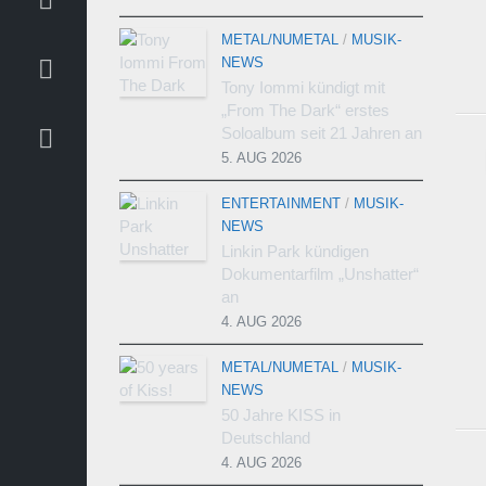
METAL/NUMETAL
/
MUSIK-
NEWS
Tony Iommi kündigt mit
„From The Dark“ erstes
Soloalbum seit 21 Jahren an
5. AUG 2026
ENTERTAINMENT
/
MUSIK-
NEWS
Linkin Park kündigen
Dokumentarfilm „Unshatter“
an
4. AUG 2026
METAL/NUMETAL
/
MUSIK-
NEWS
50 Jahre KISS in
Deutschland
4. AUG 2026