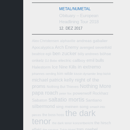
METAL/NUMETAL
Obituary – European
Headlining Tour 2018
12. DEZ 2017
andreas gabalier
Alex Christensen
alphaville
Arch Enemy
Apocalyptica
avenged sevenfold
ben zucker
böhse
beatrice egli
billy andrews
emil bulls
onkelz
electric callboy
DJ Bobo
in extremo
Ice Nine Kills
Halestorm
kim wilde
johannes oerding
kissin dynamite
limp bizkit
michael patrick kelly
night of the
Nothing More
proms
Nothing But Thieves
papa roach
powerwolf
Rockharz
peter fox
saltatio mortis
Sabaton
Santiano
silbermond
sing meinen song
smash into
the dark
the boss hoss
pieces
tenor
the hirsch
the dark tenor konzertbericht
tom gaebel
effekt
the rasmus
Tokio Hotel