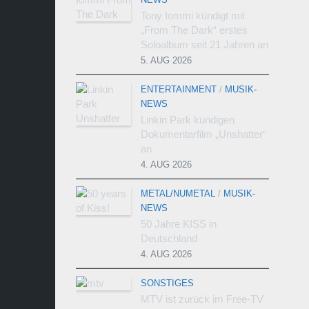
Tony Iommi kündigt mit
„From The Dark“ erstes
Soloalbum seit 21 Jahren an
5. AUG 2026
ENTERTAINMENT
/
MUSIK-
NEWS
Linkin Park kündigen
Dokumentarfilm „Unshatter“
an
4. AUG 2026
METAL/NUMETAL
/
MUSIK-
NEWS
50 Jahre KISS in
Deutschland
4. AUG 2026
SONSTIGES
MTV ist zurück im Free-TV