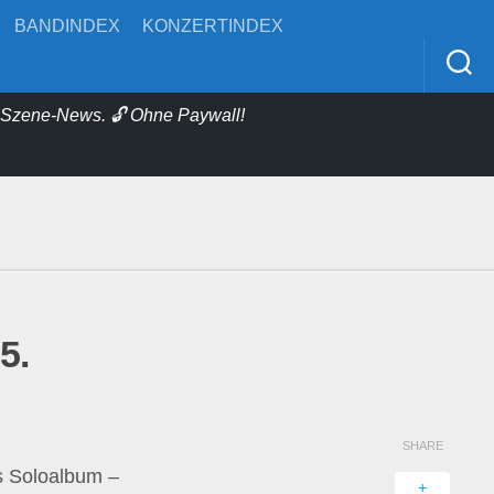
BANDINDEX
KONZERTINDEX
& Szene-News. 🔓 Ohne Paywall!
5.
SHARE
es Soloalbum –