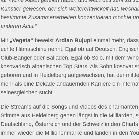
für meine Alben gefeiert haben und weiß das sehr zu sc
Künstler gewesen, der sich weiterentwickelt hat, weshal
bestimmte Zusammenarbeiten konzentrieren möchte und 
anderen Acts.“
Mit
„Vegeta“
beweist
Ardian Bujupi
einmal mehr, dass 
echte Hitmaschine nennt. Egal ob auf Deutsch, Englisc
Club-Banger oder Balladen. Egal ob Solo, mit dem Wh
kosovarisch-albanischen Top-Stars. Als Sohn kosovarisc
geboren und in Heidelberg aufgewachsen, hat der mittler
mehr als eine Dekade andauernden Karriere ein interna
seinesgleichen sucht.
Die Streams auf die Songs und Videos des charmanten 
Stimme aus Heidelberg gehen längst in die Milliarden, s
Deutschland, Österreich und der Schweiz in den Chart
immer wieder die Millionenmarke und landen in den Yo