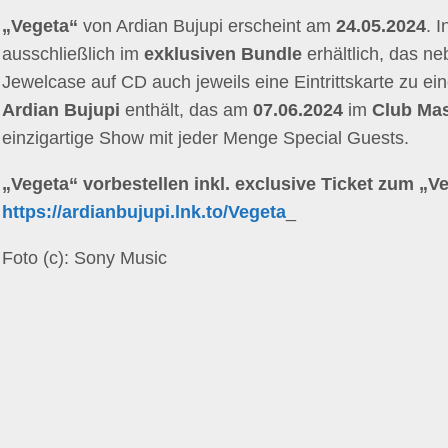
„Vegeta“
von Ardian Bujupi erscheint am
24.05.2024
. 
ausschließlich im
exklusiven Bundle
erhältlich, das n
Jewelcase auf CD auch jeweils eine Eintrittskarte zu 
Ardian Bujupi
enthält, das am
07.06.2024
im
Club Ma
einzigartige Show mit jeder Menge Special Guests.
„Vegeta“
vorbestellen inkl. exclusive Ticket zum „V
https://ardianbujupi.lnk.to/Vegeta
_
Foto (c): Sony Music