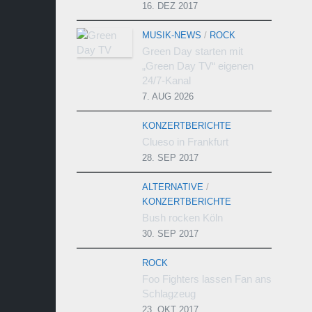
16. DEZ 2017
MUSIK-NEWS
/
ROCK
Green Day starten mit
„Green Day TV“ eigenen
24/7-Kanal
7. AUG 2026
KONZERTBERICHTE
Clueso in Frankfurt
28. SEP 2017
ALTERNATIVE
/
KONZERTBERICHTE
Bush rocken Köln
30. SEP 2017
ROCK
Foo Fighters lassen Fan ans
Schlagzeug
23. OKT 2017