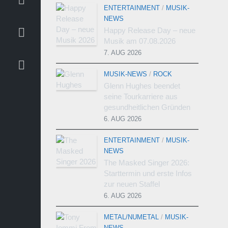
ENTERTAINMENT
/
MUSIK-
NEWS
Happy Release Day – neue
Musik am 07.08.2026
7. AUG 2026
MUSIK-NEWS
/
ROCK
Glenn Hughes beendet
seine Tourkarriere aus
gesundheitlichen Gründen
6. AUG 2026
ENTERTAINMENT
/
MUSIK-
NEWS
The Masked Singer 2026:
Starttermin und erste Infos
zur neuen Staffel
6. AUG 2026
METAL/NUMETAL
/
MUSIK-
NEWS