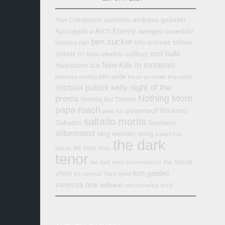
andreas gabalier
Alex Christensen
alphaville
Arch Enemy
Apocalyptica
avenged sevenfold
ben zucker
böhse
beatrice egli
billy andrews
emil bulls
onkelz
electric callboy
DJ Bobo
in extremo
Ice Nine Kills
Halestorm
kim wilde
johannes oerding
kissin dynamite
limp bizkit
michael patrick kelly
night of the
Nothing More
proms
Nothing But Thieves
papa roach
powerwolf
Rockharz
peter fox
saltatio mortis
Sabaton
Santiano
silbermond
sing meinen song
smash into
the dark
the boss hoss
pieces
tenor
the hirsch
the dark tenor konzertbericht
tom gaebel
effekt
the rasmus
Tokio Hotel
vanessa mai
volbeat
wirtz
wincent weiss