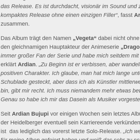
das Release. Es ist durchdacht, visionär im Sound und zei
kompaktes Release ohne einen einzigen Filler“
, fasst
Ar
zusammen.
Das Album trägt den Namen
„Vegeta“
dabei nicht ohne
den gleichnamigen Hauptakteur der Animeserie
„Drago
immer großer Fan der Serie und habe mich seitdem mit 
erklärt
Ardian
.
„Zu Beginn ist er verbissen, aber wandel
positiven Charakter. Ich glaube, man hat mich lange unte
Schublade gesteckt, aber dass ich als Künstler mittlerwe
bin, gibt mir recht. Ich muss niemandem mehr etwas be
Genau so habe ich mir das Dasein als Musiker vorgestellt
Seit
Ardian Bujupi
vor einigen Wochen sein letztes Al
der Heidelberger eventuell sein Karriereende verkünde
ist das lediglich das vorerst letzte Solo-Release.
„Ich w