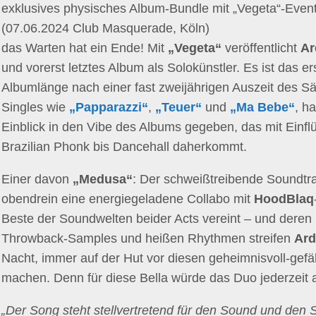
exklusives physisches Album-Bundle mit „Vegeta“-Event
(07.06.2024 Club Masquerade, Köln)
das Warten hat ein Ende! Mit
„Vegeta“
veröffentlicht
Ar
und vorerst letztes Album als Solokünstler. Es ist das 
Albumlänge nach einer fast zweijährigen Auszeit des Sän
Singles wie
„Papparazzi“
,
„Teuer“
und
„Ma Bebe“
, h
Einblick in den Vibe des Albums gegeben, das mit Einf
Brazilian Phonk bis Dancehall daherkommt.
Einer davon
„Medusa“
: Der schweißtreibende Soundtra
obendrein eine energiegeladene Collabo mit
HoodBlaq
Beste der Soundwelten beider Acts vereint – und dere
Throwback-Samples und heißen Rhythmen streifen
Ard
Nacht, immer auf der Hut vor diesen geheimnisvoll-gefä
machen. Denn für diese Bella würde das Duo jederzeit al
„Der Song steht stellvertretend für den Sound und den Sp