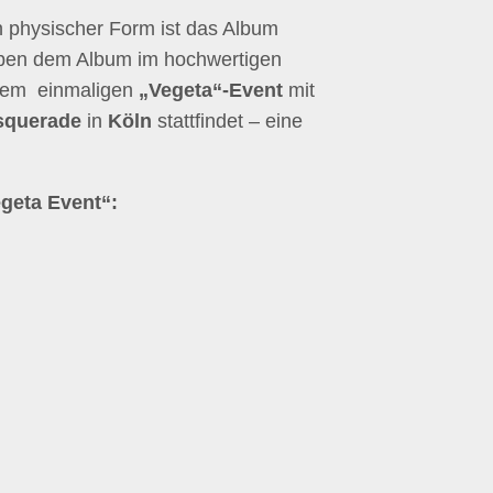
In physischer Form ist das Album
eben dem Album im hochwertigen
einem einmaligen
„Vegeta“-Event
mit
squerade
in
Köln
stattfindet – eine
egeta Event“: