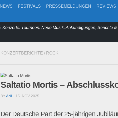
-NEWS
FESTIVALS
PRESSEMELDUNGEN
REVIEWS
 Konzerte. Tourneen. Neue Musik. Ankündigungen, Berichte 
KONZERTBERICHTE
/
ROCK
Saltatio Mortis – Abschlussk
BY
ANI
· 15. NOV 2025
Der Deutsche Part der 25-jährigen Jubiläu