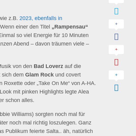
wie z.B.
2023, ebenfalls in
. Wenn einer den Titel
„Rampensau“
Einmal so viel Energie für 10 Minuten
anzen Abend – davon träumen viele –
 Musik von den
Bad Loverz
auf die
t sich dem
Glam Rock
und covert
on Roxette oder „Take On Me“ von A-HA.
ook mit pinken Highlights legte Alea
r schon alles.
bie Williams) sorgten noch mal für
er noch mal richtig loszulegen. Ganz
 Publikum feierte Salta.. äh, natürlich