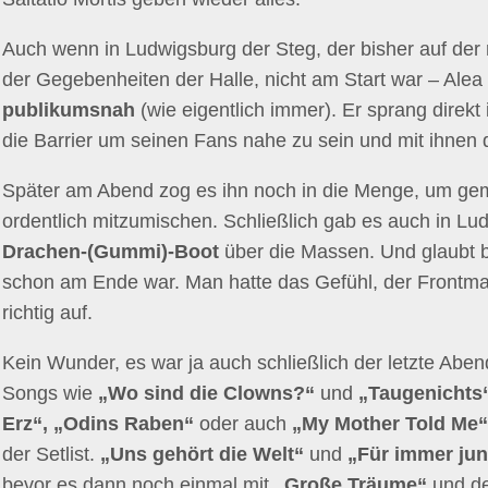
Auch wenn in Ludwigsburg der Steg, der bisher auf der r
der Gegebenheiten der Halle, nicht am Start war – Alea
publikumsnah
(wie eigentlich immer). Er sprang direk
die Barrier um seinen Fans nahe zu sein und mit ihnen 
Später am Abend zog es ihn noch in die Menge, um g
ordentlich mitzumischen. Schließlich gab es auch in L
Drachen-(Gummi)-Boot
über die Massen. Und glaubt bl
schon am Ende war. Man hatte das Gefühl, der Frontmann
richtig auf.
Kein Wunder, es war ja auch schließlich der letzte Abe
Songs wie
„Wo sind die Clowns?“
und
„Taugenichts
Erz“, „Odins Raben“
oder auch
„My Mother Told Me“/
der Setlist.
„Uns gehört die Welt“
und
„Für immer ju
bevor es dann noch einmal mit
„Große Träume“
und 