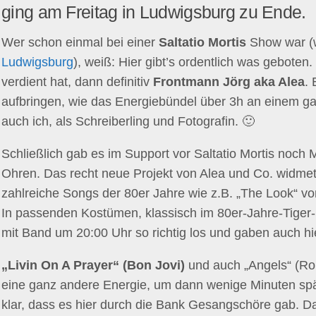
ging am Freitag in Ludwigsburg zu Ende.
Wer schon einmal bei einer
Saltatio Mortis
Show war (
Ludwigsburg
), weiß: Hier gibt’s ordentlich was geboten
verdient hat, dann definitiv
Frontmann Jörg aka Alea
. 
aufbringen, wie das Energiebündel über 3h an einem g
auch ich, als Schreiberling und Fotografin. 🙂
Schließlich gab es im Support vor Saltatio Mortis noch
Ohren. Das recht neue Projekt von Alea und Co. widme
zahlreiche Songs der 80er Jahre wie z.B. „The Look“ v
In passenden Kostümen, klassisch im 80er-Jahre-Tiger-L
mit Band um 20:00 Uhr so richtig los und gaben auch hie
„Livin On A Prayer“ (Bon Jovi)
und auch „Angels“ (Rob
eine ganz andere Energie, um dann wenige Minuten spät
klar, dass es hier durch die Bank Gesangschöre gab. Das