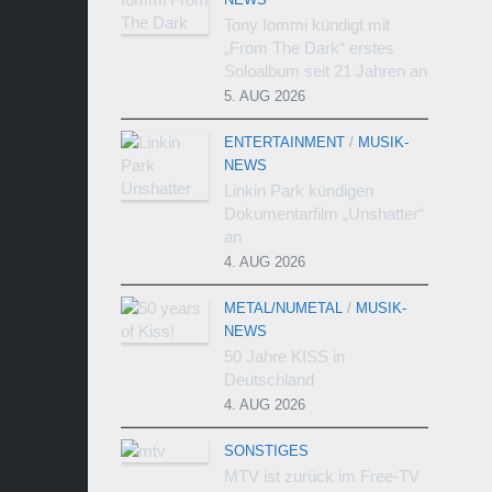
Tony Iommi kündigt mit
„From The Dark“ erstes
Soloalbum seit 21 Jahren an
5. AUG 2026
ENTERTAINMENT
/
MUSIK-
NEWS
Linkin Park kündigen
Dokumentarfilm „Unshatter“
an
4. AUG 2026
METAL/NUMETAL
/
MUSIK-
NEWS
50 Jahre KISS in
Deutschland
4. AUG 2026
SONSTIGES
MTV ist zurück im Free-TV