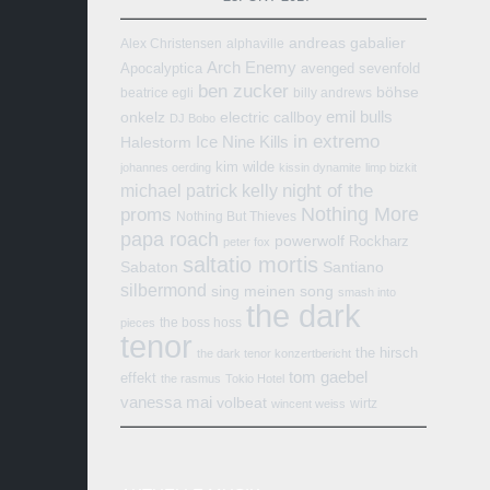
andreas gabalier
Alex Christensen
alphaville
Arch Enemy
Apocalyptica
avenged sevenfold
ben zucker
böhse
beatrice egli
billy andrews
emil bulls
onkelz
electric callboy
DJ Bobo
in extremo
Ice Nine Kills
Halestorm
kim wilde
johannes oerding
kissin dynamite
limp bizkit
michael patrick kelly
night of the
Nothing More
proms
Nothing But Thieves
papa roach
powerwolf
Rockharz
peter fox
saltatio mortis
Sabaton
Santiano
silbermond
sing meinen song
smash into
the dark
the boss hoss
pieces
tenor
the hirsch
the dark tenor konzertbericht
tom gaebel
effekt
the rasmus
Tokio Hotel
vanessa mai
volbeat
wirtz
wincent weiss