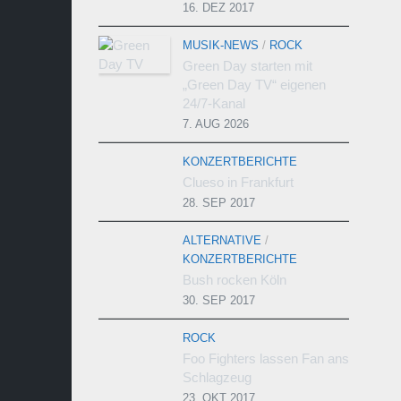
16. DEZ 2017
MUSIK-NEWS
/
ROCK
Green Day starten mit
„Green Day TV“ eigenen
24/7-Kanal
7. AUG 2026
KONZERTBERICHTE
Clueso in Frankfurt
28. SEP 2017
ALTERNATIVE
/
KONZERTBERICHTE
Bush rocken Köln
30. SEP 2017
ROCK
Foo Fighters lassen Fan ans
Schlagzeug
23. OKT 2017