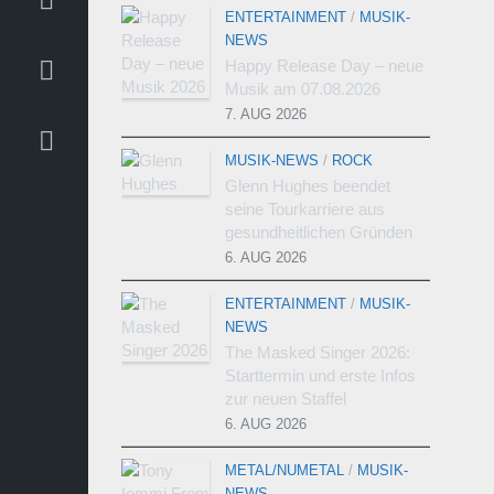
ENTERTAINMENT
/
MUSIK-
NEWS
Happy Release Day – neue
Musik am 07.08.2026
7. AUG 2026
MUSIK-NEWS
/
ROCK
Glenn Hughes beendet
seine Tourkarriere aus
gesundheitlichen Gründen
6. AUG 2026
ENTERTAINMENT
/
MUSIK-
NEWS
The Masked Singer 2026:
Starttermin und erste Infos
zur neuen Staffel
6. AUG 2026
METAL/NUMETAL
/
MUSIK-
NEWS