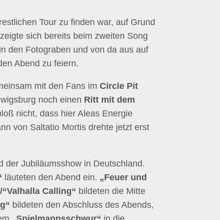
estlichen Tour zu finden war, auf Grund
 zeigte sich bereits beim zweiten Song
t in den Fotograben und von da aus auf
den Abend zu feiern.
emeinsam mit den Fans im
Circle Pit
udwigsburg noch einen
Ritt mit dem
oß nicht, dass hier Aleas Energie
 von Saltatio Mortis drehte jetzt erst
nd der Jubiläumsshow in Deutschland.
“
läuteten den Abend ein.
„Feuer und
“Valhalla Calling“
bildeten die Mitte
ng“
bildeten den Abschluss des Abends,
dem
„Spielmannsschwur“
in die