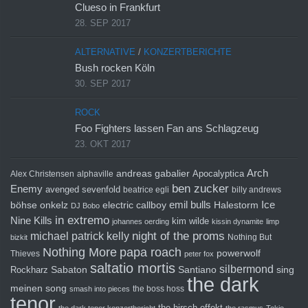
Clueso in Frankfurt
28. SEP 2017
ALTERNATIVE
/
KONZERTBERICHTE
Bush rocken Köln
30. SEP 2017
ROCK
Foo Fighters lassen Fan ans Schlagzeug
23. OKT 2017
Arch
andreas gabalier
Apocalyptica
Alex Christensen
alphaville
ben zucker
Enemy
avenged sevenfold
beatrice egli
billy andrews
emil bulls
Ice
böhse onkelz
electric callboy
Halestorm
DJ Bobo
in extremo
Nine Kills
kim wilde
johannes oerding
kissin dynamite
limp
michael patrick kelly
night of the proms
Nothing But
bizkit
Nothing More
papa roach
powerwolf
Thieves
peter fox
saltatio mortis
silbermond
sing
Rockharz
Sabaton
Santiano
the dark
meinen song
the boss hoss
smash into pieces
tenor
the hirsch effekt