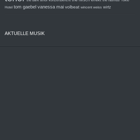
the dark tenor konzertbericht
the rasmus
Tokio
tom gaebel
vanessa mai
volbeat
wirtz
Hotel
wincent weiss
AKTUELLE MUSIK