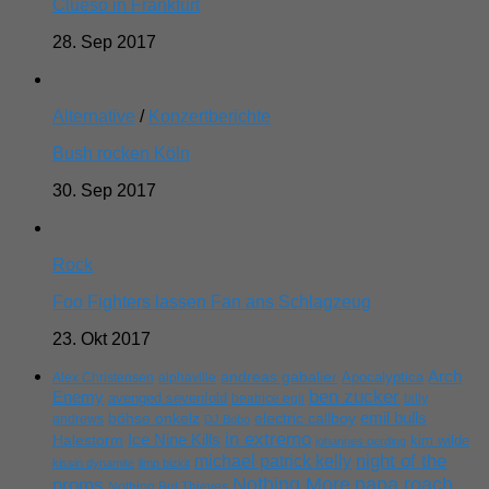
Clueso in Frankfurt
28. Sep 2017
Alternative
/
Konzertberichte
Bush rocken Köln
30. Sep 2017
Rock
Foo Fighters lassen Fan ans Schlagzeug
23. Okt 2017
Arch
andreas gabalier
Apocalyptica
Alex Christensen
alphaville
ben zucker
Enemy
avenged sevenfold
beatrice egli
billy
emil bulls
böhse onkelz
electric callboy
andrews
DJ Bobo
in extremo
Ice Nine Kills
Halestorm
kim wilde
johannes oerding
michael patrick kelly
night of the
kissin dynamite
limp bizkit
Nothing More
papa roach
proms
Nothing But Thieves