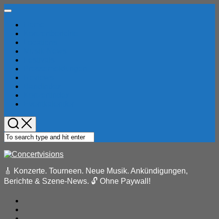
Skip
Expand
to
Menu
Home
content
Current
Konzertberichte
Page
Locations
Parent
Musik-News
Festivals
Pressemeldungen
Reviews
Bandindex
Konzertindex
Eventkalender
🎸 Konzerte. Tourneen. Neue Musik. Ankündigungen,
Berichte & Szene-News. 🔓 Ohne Paywall!