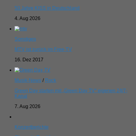
50 Jahre KISS in Deutschland
4. Aug 2026
Sonstiges
MTV ist zurück im Free-TV
16. Dez 2017
Musik-News
/
Rock
Green Day starten mit „Green Day TV“ eigenen 24/7-
Kanal
7. Aug 2026
Konzertberichte