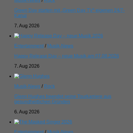
Musik-News
/
Rock
Green Day starten mit „Green Day TV“ eigenen 24/7-
Kanal
7. Aug 2026
Entertainment
/
Musik-News
Happy Release Day – neue Musik am 07.08.2026
7. Aug 2026
Musik-News
/
Rock
Glenn Hughes beendet seine Tourkarriere aus
gesundheitlichen Gründen
6. Aug 2026
Entertainment
/
Musik-News