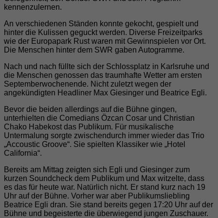
kennenzulernen.
An verschiedenen Ständen konnte gekocht, gespielt und
hinter die Kulissen geguckt werden. Diverse Freizeitparks
wie der Europapark Rust waren mit Gewinnspielen vor Ort.
Die Menschen hinter dem SWR gaben Autogramme.
Nach und nach füllte sich der Schlossplatz in Karlsruhe und
die Menschen genossen das traumhafte Wetter am ersten
Septemberwochenende. Nicht zuletzt wegen der
angekündigten Headliner Max Giesinger und Beatrice Egli.
Bevor die beiden allerdings auf die Bühne gingen,
unterhielten die Comedians Özcan Cosar und Christian
Chako Habekost das Publikum. Für musikalische
Untermalung sorgte zwischendurch immer wieder das Trio
„Accoustic Groove“. Sie spielten Klassiker wie „Hotel
California“.
Bereits am Mittag zeigten sich Egli und Giesinger zum
kurzen Soundcheck dem Publikum und Max witzelte, dass
es das für heute war. Natürlich nicht. Er stand kurz nach 19
Uhr auf der Bühne. Vorher war aber Publikumsliebling
Beatrice Egli dran. Sie stand bereits gegen 17:20 Uhr auf der
Bühne und begeisterte die überwiegend jungen Zuschauer.