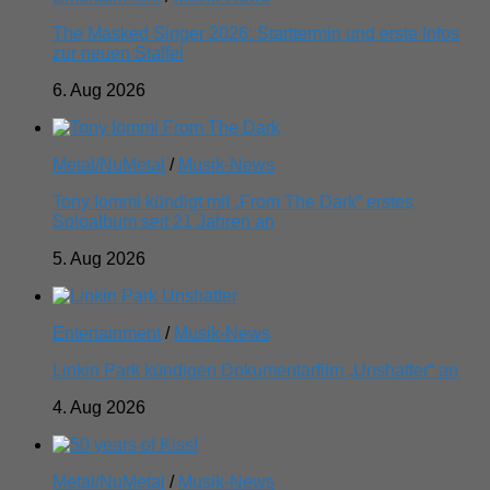
The Masked Singer 2026: Starttermin und erste Infos
zur neuen Staffel
6. Aug 2026
Metal/NuMetal
/
Musik-News
Tony Iommi kündigt mit „From The Dark“ erstes
Soloalbum seit 21 Jahren an
5. Aug 2026
Entertainment
/
Musik-News
Linkin Park kündigen Dokumentarfilm „Unshatter“ an
4. Aug 2026
Metal/NuMetal
/
Musik-News