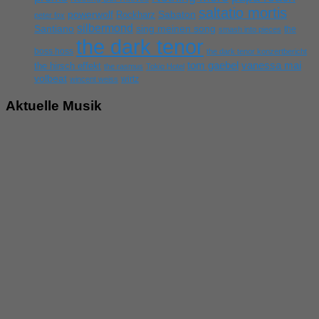
saltatio mortis
powerwolf
Rockharz
Sabaton
peter fox
silbermond
sing meinen song
Santiano
the
smash into pieces
the dark tenor
boss hoss
the dark tenor konzertbericht
tom gaebel
vanessa mai
the hirsch effekt
the rasmus
Tokio Hotel
volbeat
wirtz
wincent weiss
Aktuelle Musik