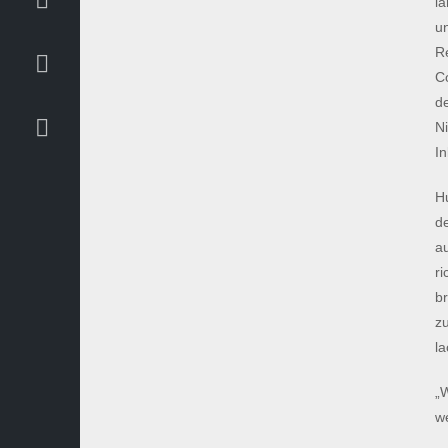
lä
u
R
C
d
Ni
In
H
de
a
ri
b
z
la
„W
we