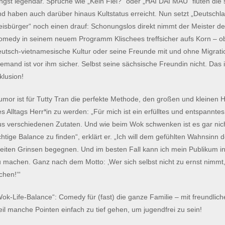
ngst legendär. Sprüche wie „Kein Flei?“ oder „HAI DAI MAU“ fluten die
nd haben auch darüber hinaus Kultstatus erreicht. Nun setzt „Deutschl
eisbürger“ noch einen drauf: Schonungslos direkt nimmt der Meister de
omedy in seinem neuem Programm Klischees treffsicher aufs Korn – ob 
eutsch-vietnamesische Kultur oder seine Freunde mit und ohne Migrati
emand ist vor ihm sicher. Selbst seine sächsische Freundin nicht. Das
klusion!
umor ist für Tutty Tran die perfekte Methode, den großen und kleinen
s Alltags Herr*in zu werden: „Für mich ist ein erfülltes und entspannt
us verschiedenen Zutaten. Und wie beim Wok schwenken ist es gar nicht
chtige Balance zu finden“, erklärt er. „Ich will dem gefühlten Wahnsinn
reiten Grinsen begegnen. Und im besten Fall kann ich mein Publikum in
u machen. Ganz nach dem Motto: ‚Wer sich selbst nicht zu ernst nimmt
chen!‘“
ok-Life-Balance“: Comedy für (fast) die ganze Familie – mit freundlic
il manche Pointen einfach zu tief gehen, um jugendfrei zu sein!