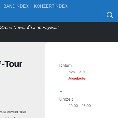
BANDINDEX
KONZERTINDEX
& Szene-News. 🔓 Ohne Paywall!
”-Tour
Datum
Nov. 13 2025
Abgelaufen!
Uhrzeit
20:00 - 23:00
tem Akzent sind