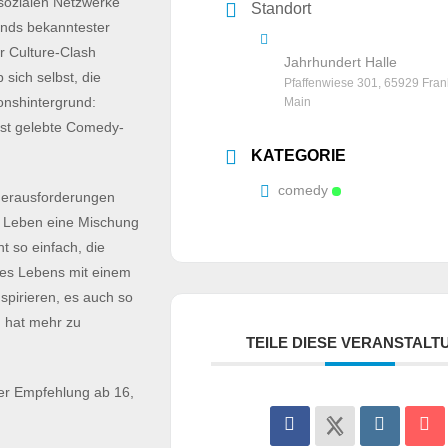
 sozialen Netzwerke
Standort
ands bekanntester
r Culture-Clash
Jahrhundert Halle
sich selbst, die
Pfaffenwiese 301, 65929 Fran
onshintergrund:
Main
 ist gelebte Comedy-
KATEGORIE
comedy
 Herausforderungen
es Leben eine Mischung
 so einfach, die
 des Lebens mit einem
spirieren, es auch so
, hat mehr zu
TEILE DIESE VERANSTALT
her Empfehlung ab 16,