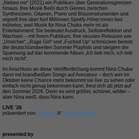
„Neben mir“ (2021) ein Publikum über Generationsgrenzen
hinaus. Ihre Musik fließt durch Genres zwischen
Synthesizern, Gitarren, Piano und Blassinstrumenten und
ergreift ihre über fünf Millionen Spotify-Hörer:innen fast
mühelos, weil Musik für Nina Chuba mehr ist als
Entertainment: Sie bedeutet Ausdruck, Selbstreflektion und
Wachsen – mit ihrem Publikum. Ihre neusten Releases wie
„Unsicher“, „Rage Girl“ und „Fucked Up“ schmücken bereits
die deutschlandweiten Sommer Playlists und steigern die
Spannung auf das kommende Album „Ich lieb mich, ich lieb
mich nicht“.
Im Anschluss an diese Veröffentlichung kommt Nina Chuba
dann mit brandheißen Songs auf Arenatour – doch wer im
Oktober keine Chance mehr bekommt sie live zu sehen oder
einfach nicht genug bekommen kann, freut sich ab jetzt auf
den Sommer 2026. Denn es wird größer, schöner, wilder –
aber Nina weiß, dass Nina kann.
LIVE ’26
präsentiert von:
DIFFUS
///
Rausgegangen
presented by