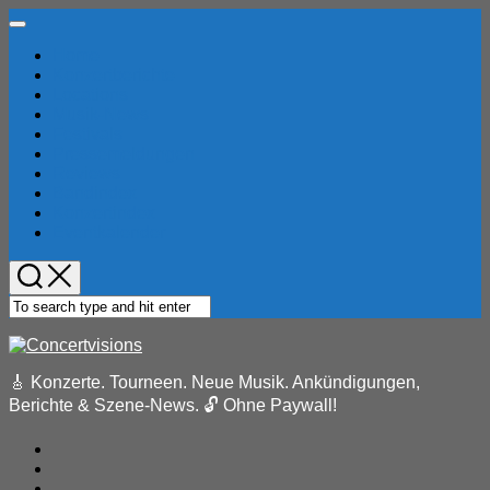
Skip
Expand
to
Menu
Home
content
Konzertberichte
Locations
Musik-News
Festivals
Pressemeldungen
Reviews
Bandindex
Konzertindex
Eventkalender
🎸 Konzerte. Tourneen. Neue Musik. Ankündigungen,
Berichte & Szene-News. 🔓 Ohne Paywall!