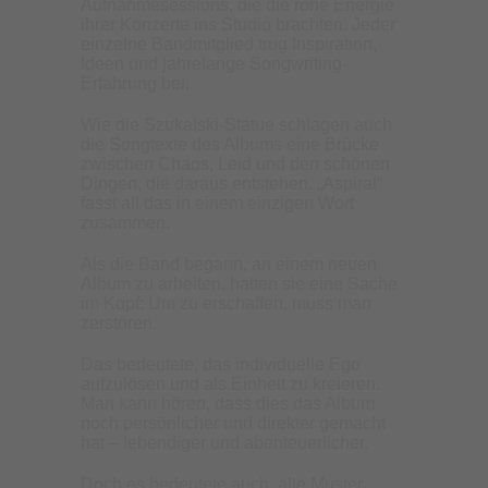
Aufnahmesessions, die die rohe Energie
ihrer Konzerte ins Studio brachten. Jeder
einzelne Bandmitglied trug Inspiration,
Ideen und jahrelange Songwriting-
Erfahrung bei.
Wie die Szukalski-Statue schlagen auch
die Songtexte des Albums eine Brücke
zwischen Chaos, Leid und den schönen
Dingen, die daraus entstehen. „Aspiral“
fasst all das in einem einzigen Wort
zusammen.
Als die Band begann, an einem neuen
Album zu arbeiten, hatten sie eine Sache
im Kopf: Um zu erschaffen, muss man
zerstören.
Das bedeutete, das individuelle Ego
aufzulösen und als Einheit zu kreieren.
Man kann hören, dass dies das Album
noch persönlicher und direkter gemacht
hat – lebendiger und abenteuerlicher.
Doch es bedeutete auch, alte Muster