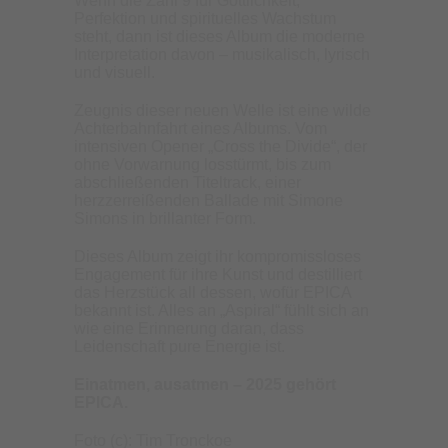
Wenn die Zahl 9 für Göttlichkeit,
Perfektion und spirituelles Wachstum
steht, dann ist dieses Album die moderne
Interpretation davon – musikalisch, lyrisch
und visuell.
Zeugnis dieser neuen Welle ist eine wilde
Achterbahnfahrt eines Albums. Vom
intensiven Opener „Cross the Divide“, der
ohne Vorwarnung losstürmt, bis zum
abschließenden Titeltrack, einer
herzzerreißenden Ballade mit Simone
Simons in brillanter Form.
Dieses Album zeigt ihr kompromissloses
Engagement für ihre Kunst und destilliert
das Herzstück all dessen, wofür EPICA
bekannt ist. Alles an „Aspiral“ fühlt sich an
wie eine Erinnerung daran, dass
Leidenschaft pure Energie ist.
Einatmen, ausatmen – 2025 gehört
EPICA.
Foto (c): Tim Tronckoe