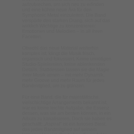
aufzubrechen, um sich neu zu erfinden
und eine kühne neue Ära für den
Symphonic Metal einzuleiten. Die Band
verspürte den starken Drang, sich auf das
wirklich Wichtige zu konzentrieren:
Emotionen und Melodien – in all ihren
Facetten.
Obwohl das neue Material weiterhin
komplex ist, klingt die Musik frisch,
organisch und fokussiert. Keine unnötigen
Studio-Spielereien, keine ablenkenden
Details. Stattdessen lassen sie die Magie
ihrer Musik atmen – mit mehr Dynamik,
mehr Groove und mehr Raum für jedes
Bandmitglied, um zu glänzen.
Für eine Band, die für majestätische,
vielschichtige Arrangements bekannt ist,
war es keine leichte Aufgabe, die Essenz
dessen, was sie am besten können, in ein
Album zu kanalisieren. Doch sie haben es
geschafft: „Aspiral“ ist ein furioses Biest,
das jedes Bandmitglied auf seinem