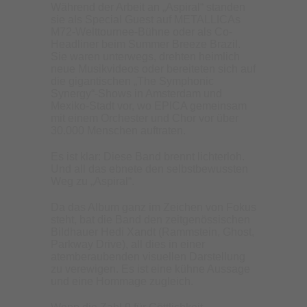
Während der Arbeit an „Aspiral“ standen
sie als Special Guest auf METALLICAs
M72-Welttournee-Bühne oder als Co-
Headliner beim Summer Breeze Brazil.
Sie waren unterwegs, drehten heimlich
neue Musikvideos oder bereiteten sich auf
die gigantischen „The Symphonic
Synergy“-Shows in Amsterdam und
Mexiko-Stadt vor, wo EPICA gemeinsam
mit einem Orchester und Chor vor über
30.000 Menschen auftraten.
Es ist klar: Diese Band brennt lichterloh.
Und all das ebnete den selbstbewussten
Weg zu „Aspiral“.
Da das Album ganz im Zeichen von Fokus
steht, bat die Band den zeitgenössischen
Bildhauer Hedi Xandt (Rammstein, Ghost,
Parkway Drive), all dies in einer
atemberaubenden visuellen Darstellung
zu verewigen. Es ist eine kühne Aussage
und eine Hommage zugleich.