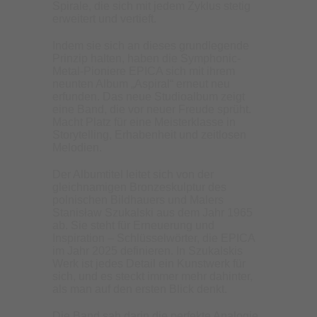
Spirale, die sich mit jedem Zyklus stetig
erweitert und vertieft.
Indem sie sich an dieses grundlegende
Prinzip halten, haben die Symphonic-
Metal-Pioniere EPICA sich mit ihrem
neunten Album „Aspiral“ erneut neu
erfunden. Das neue Studioalbum zeigt
eine Band, die vor neuer Freude sprüht.
Macht Platz für eine Meisterklasse in
Storytelling, Erhabenheit und zeitlosen
Melodien.
Der Albumtitel leitet sich von der
gleichnamigen Bronzeskulptur des
polnischen Bildhauers und Malers
Stanisław Szukalski aus dem Jahr 1965
ab. Sie steht für Erneuerung und
Inspiration – Schlüsselwörter, die EPICA
im Jahr 2025 definieren. In Szukalskis
Werk ist jedes Detail ein Kunstwerk für
sich, und es steckt immer mehr dahinter,
als man auf den ersten Blick denkt.
Die Band sah darin die perfekte Analogie