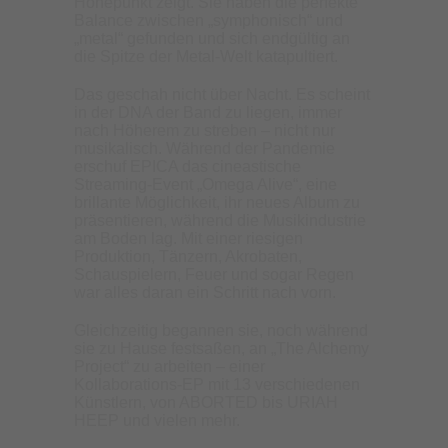
Höhepunkt zeigt. Sie haben die perfekte
Balance zwischen „symphonisch“ und
„metal“ gefunden und sich endgültig an
die Spitze der Metal-Welt katapultiert.
Das geschah nicht über Nacht. Es scheint
in der DNA der Band zu liegen, immer
nach Höherem zu streben – nicht nur
musikalisch. Während der Pandemie
erschuf EPICA das cineastische
Streaming-Event „Omega Alive“, eine
brillante Möglichkeit, ihr neues Album zu
präsentieren, während die Musikindustrie
am Boden lag. Mit einer riesigen
Produktion, Tänzern, Akrobaten,
Schauspielern, Feuer und sogar Regen
war alles daran ein Schritt nach vorn.
Gleichzeitig begannen sie, noch während
sie zu Hause festsaßen, an „The Alchemy
Project“ zu arbeiten – einer
Kollaborations-EP mit 13 verschiedenen
Künstlern, von ABORTED bis URIAH
HEEP und vielen mehr.