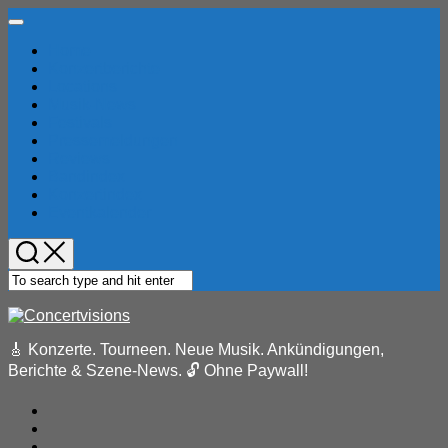
Skip
Expand
to
Menu
Home
content
Konzertberichte
Locations
Musik-News
Festivals
Pressemeldungen
Reviews
Bandindex
Konzertindex
Eventkalender
🎸 Konzerte. Tourneen. Neue Musik. Ankündigungen,
Berichte & Szene-News. 🔓 Ohne Paywall!