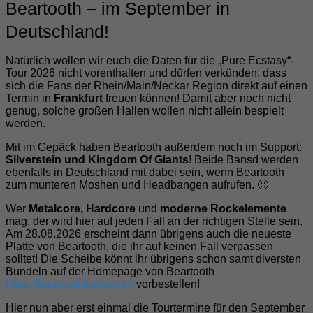
Beartooth – im September in
Deutschland!
Natürlich wollen wir euch die Daten für die „Pure Ecstasy“-
Tour 2026 nicht vorenthalten und dürfen verkünden, dass
sich die Fans der Rhein/Main/Neckar Region direkt auf einen
Termin in
Frankfurt
freuen können! Damit aber noch nicht
genug, solche großen Hallen wollen nicht allein bespielt
werden.
Mit im Gepäck haben Beartooth außerdem noch im Support:
Silverstein und Kingdom Of Giants
! Beide Bansd werden
ebenfalls in Deutschland mit dabei sein, wenn Beartooth
zum munteren Moshen und Headbangen aufrufen. 🙂
Wer
Metalcore, Hardcore
und
moderne Rockelemente
mag, der wird hier auf jeden Fall an der richtigen Stelle sein.
Am 28.08.2026 erscheint dann übrigens auch die neueste
Platte von Beartooth, die ihr auf keinen Fall verpassen
solltet! Die Scheibe könnt ihr übrigens schon samt diversten
Bundeln auf der Homepage von Beartooth
https://beartoothband.com
vorbestellen!
Hier nun aber erst einmal die Tourtermine für den September