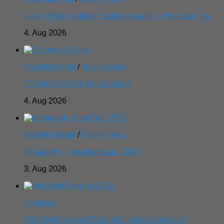
Linkin Park kündigen Dokumentarfilm „Unshatter“ an
4. Aug 2026
Metal/NuMetal
/
Musik-News
50 Jahre KISS in Deutschland
4. Aug 2026
Metal/NuMetal
/
Musik-News
Megadeth – Abschiedstour 2027
3. Aug 2026
Festivals
Pell-Mell Festival 2026: Jubiläumsausgabe in