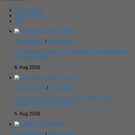
Recent Posts
Popular Posts
Tags
Entertainment
/
Musik-News
The Masked Singer 2026: Starttermin und erste Infos
zur neuen Staffel
6. Aug 2026
Metal/NuMetal
/
Musik-News
Tony Iommi kündigt mit „From The Dark“ erstes
Soloalbum seit 21 Jahren an
5. Aug 2026
Entertainment
/
Musik-News