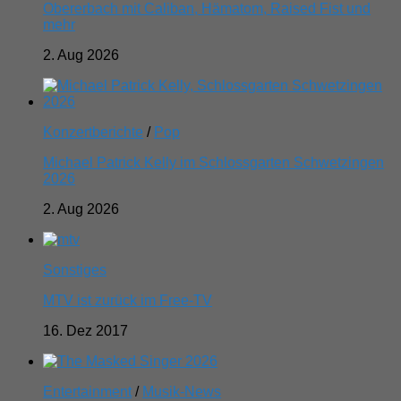
Obererbach mit Caliban, Hämatom, Raised Fist und
mehr
2. Aug 2026
Konzertberichte
/
Pop
Michael Patrick Kelly im Schlossgarten Schwetzingen
2026
2. Aug 2026
Sonstiges
MTV ist zurück im Free-TV
16. Dez 2017
Entertainment
/
Musik-News