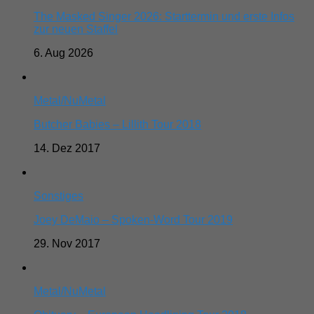
The Masked Singer 2026: Starttermin und erste Infos
zur neuen Staffel
6. Aug 2026
Metal/NuMetal
Butcher Babies – Lillith Tour 2018
14. Dez 2017
Sonstiges
Joey DeMaio – Spoken-Word Tour 2019
29. Nov 2017
Metal/NuMetal