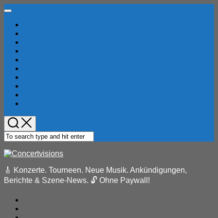
Skip
Expand
to
Menu
Home
content
Konzertberichte
Locations
Current
Musik-News
Page
Festivals
Parent
Pressemeldungen
Reviews
Bandindex
Konzertindex
Eventkalender
🎸 Konzerte. Tourneen. Neue Musik. Ankündigungen,
Berichte & Szene-News. 🔓 Ohne Paywall!