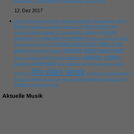
Obituary – European Headlining Tour 2018
12. Dez 2017
Arch
andreas gabalier
Apocalyptica
Alex Christensen
alphaville
ben zucker
Enemy
avenged sevenfold
beatrice egli
billy
emil bulls
böhse onkelz
electric callboy
andrews
DJ Bobo
in extremo
Ice Nine Kills
Halestorm
kim wilde
johannes oerding
michael patrick kelly
night of the
kissin dynamite
limp bizkit
Nothing More
papa roach
proms
Nothing But Thieves
saltatio mortis
powerwolf
Rockharz
Sabaton
peter fox
silbermond
sing meinen song
Santiano
the
smash into pieces
the dark tenor
boss hoss
the dark tenor konzertbericht
tom gaebel
vanessa mai
the hirsch effekt
the rasmus
Tokio Hotel
volbeat
wirtz
wincent weiss
Aktuelle Musik